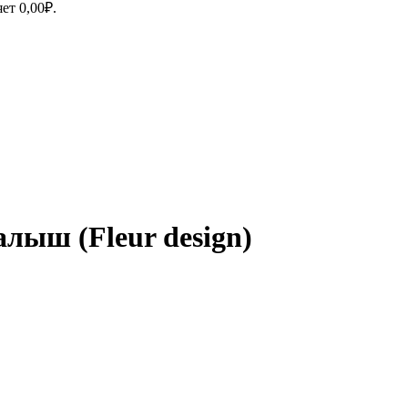
яет
0,00
₽
.
ыш (Fleur design)