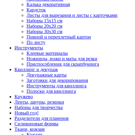
Калька декоративная
Кардсток
Листы для вырезания и листы с карточками
Наборы 15х15 см
Наборы 20х20 см
Наборы 30х30 см
Пивной и переплетный картон
По листу
Инструменты
Клеевые материалы
Ножницы, ножи и маты для резки
Приспособления для скрапбукинга
Квиллинг и декупаж
Декупажные карты
Заготовки для декорирования
Инструменты для квиллинга
Полоски для квиллинга
Кружево
Ленты, шнуры, резинки
Наборы для творчества
Новый год!
Разделители для планеров
Силиконовые формы
Ткани, кожзам
Кожзам