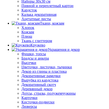
Наборы 30х30 см
Пивной и переплетный картон
Кардсток
Калька декоративная
Ацетатные листы
Ткани, кожзам
Хлопок
Кожзам
Плюш
Ткань с глиттером
Кружево
Украшения и декор
Фишки, топсы
Брадсы и анкера
Высечки
Цветочки, листочки, тычинки
Декор из глины и пластика
Декоративные рамочки
Вырубка из кардстока
Декоративный скотч
Деревянный декор
Дотсы, стразы, полужемчужины
Карточки
Кисточки-подвески
Люверсы