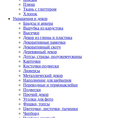
Плюш
Ткань с глиттером
Хлопок
Украшения и декор
Брадсы и анкера
Вырубка из кардстока
Высечки
Декор из глины и пластика
Декоративные рамочки
Декоративный скотч
Деревянный декор
Дотсы, стразы, полужемчужины
Карточки
Кисточки-подвески
Люверсы
Металлический декор
Наполнение для шейкеров
Переводные и термонаклейки
Подвески
Прочий декор
Уголки для фото
Фишки, топсы
Цветочки, листочки, тычинки
Чипборд