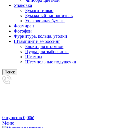
Чипборд цветной
Упаковка
Бумага тишью
Бумажный наполнитель
Упаковочная бумага
Фоамиран
Фотофон
Фурнитура, кольца, уголки
Штампинг и эмбоссинг
Блоки для штампов
Пудра для эмбоссинга
Штампы
Штемпельные подушечки
Поиск
0
пунктов
0,00
₽
Меню