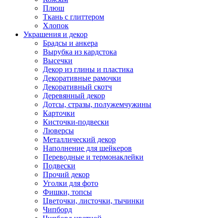
Плюш
Ткань с глиттером
Хлопок
Украшения и декор
Брадсы и анкера
Вырубка из кардстока
Высечки
Декор из глины и пластика
Декоративные рамочки
Декоративный скотч
Деревянный декор
Дотсы, стразы, полужемчужины
Карточки
Кисточки-подвески
Люверсы
Металлический декор
Наполнение для шейкеров
Переводные и термонаклейки
Подвески
Прочий декор
Уголки для фото
Фишки, топсы
Цветочки, листочки, тычинки
Чипборд