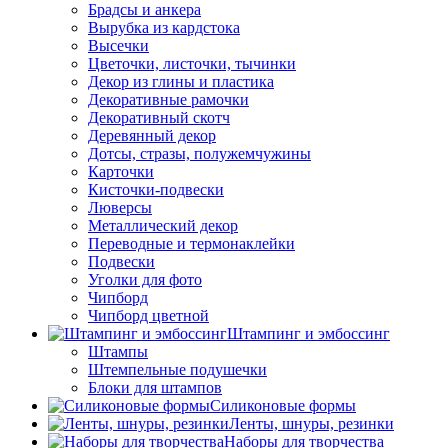
Брадсы и анкера
Вырубка из кардстока
Высечки
Цветочки, листочки, тычинки
Декор из глины и пластика
Декоративные рамочки
Декоративный скотч
Деревянный декор
Дотсы, стразы, полужемчужины
Карточки
Кисточки-подвески
Люверсы
Металлический декор
Переводные и термонаклейки
Подвески
Уголки для фото
Чипборд
Чипборд цветной
Штампинг и эмбоссинг
Штампы
Штемпельные подушечки
Блоки для штампов
Силиконовые формы
Ленты, шнуры, резинки
Наборы для творчества