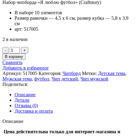
Набор чипборда «Я люблю футбол» (Craftstory)
В наборе 10 элементов
Размер рамочки — 4,5 х 6 см, размер кубка — 5,8 х 3,9
см
арт: 517005
2 в наличии
Количество
товара
В корзину
Набор
Сравнить
чипборда
Добавить в избранное
"Я
Артикул:
517005
Категория:
Чипборд
Метки:
Детская тема
,
люблю
Мужская тема
,
футбол
,
Чип детский
,
Чип мужской
футбол"
Поделиться:
(Craftstory)
Описание
Детали
Отзывы (0)
Доставка и оплата
Описание
Цена действительна только для интернет-магазина и