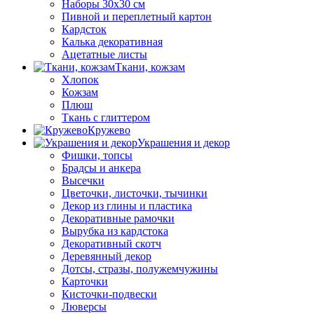
Наборы 30х30 см
Пивной и переплетный картон
Кардсток
Калька декоративная
Ацетатные листы
Ткани, кожзам
Хлопок
Кожзам
Плюш
Ткань с глиттером
Кружево
Украшения и декор
Фишки, топсы
Брадсы и анкера
Высечки
Цветочки, листочки, тычинки
Декор из глины и пластика
Декоративные рамочки
Вырубка из кардстока
Декоративный скотч
Деревянный декор
Дотсы, стразы, полужемчужины
Карточки
Кисточки-подвески
Люверсы