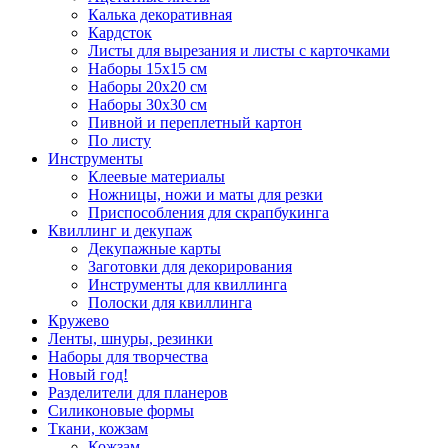
Калька декоративная
Кардсток
Листы для вырезания и листы с карточками
Наборы 15х15 см
Наборы 20х20 см
Наборы 30х30 см
Пивной и переплетный картон
По листу
Инструменты
Клеевые материалы
Ножницы, ножи и маты для резки
Приспособления для скрапбукинга
Квиллинг и декупаж
Декупажные карты
Заготовки для декорирования
Инструменты для квиллинга
Полоски для квиллинга
Кружево
Ленты, шнуры, резинки
Наборы для творчества
Новый год!
Разделители для планеров
Силиконовые формы
Ткани, кожзам
Кожзам