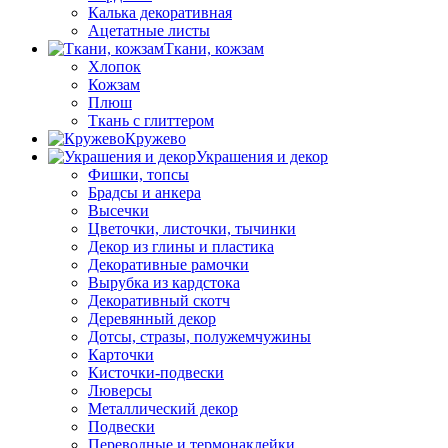
Калька декоративная
Ацетатные листы
Ткани, кожзам
Хлопок
Кожзам
Плюш
Ткань с глиттером
Кружево
Украшения и декор
Фишки, топсы
Брадсы и анкера
Высечки
Цветочки, листочки, тычинки
Декор из глины и пластика
Декоративные рамочки
Вырубка из кардстока
Декоративный скотч
Деревянный декор
Дотсы, стразы, полужемчужины
Карточки
Кисточки-подвески
Люверсы
Металлический декор
Подвески
Переводные и термонаклейки