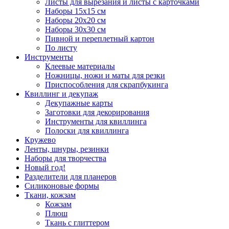
Листы для вырезания и листы с карточками
Наборы 15х15 см
Наборы 20х20 см
Наборы 30х30 см
Пивной и переплетный картон
По листу
Инструменты
Клеевые материалы
Ножницы, ножи и маты для резки
Приспособления для скрапбукинга
Квиллинг и декупаж
Декупажные карты
Заготовки для декорирования
Инструменты для квиллинга
Полоски для квиллинга
Кружево
Ленты, шнуры, резинки
Наборы для творчества
Новый год!
Разделители для планеров
Силиконовые формы
Ткани, кожзам
Кожзам
Плюш
Ткань с глиттером