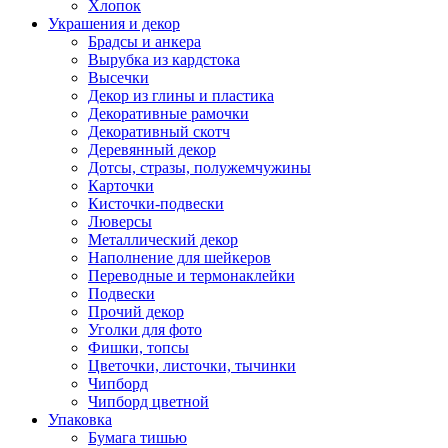
Хлопок
Украшения и декор
Брадсы и анкера
Вырубка из кардстока
Высечки
Декор из глины и пластика
Декоративные рамочки
Декоративный скотч
Деревянный декор
Дотсы, стразы, полужемчужины
Карточки
Кисточки-подвески
Люверсы
Металлический декор
Наполнение для шейкеров
Переводные и термонаклейки
Подвески
Прочий декор
Уголки для фото
Фишки, топсы
Цветочки, листочки, тычинки
Чипборд
Чипборд цветной
Упаковка
Бумага тишью