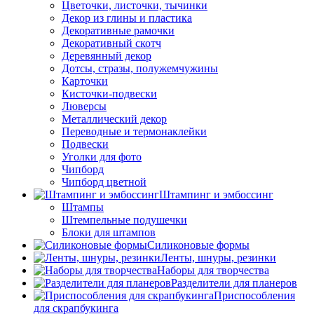
Цветочки, листочки, тычинки
Декор из глины и пластика
Декоративные рамочки
Декоративный скотч
Деревянный декор
Дотсы, стразы, полужемчужины
Карточки
Кисточки-подвески
Люверсы
Металлический декор
Переводные и термонаклейки
Подвески
Уголки для фото
Чипборд
Чипборд цветной
Штампинг и эмбоссинг
Штампы
Штемпельные подушечки
Блоки для штампов
Силиконовые формы
Ленты, шнуры, резинки
Наборы для творчества
Разделители для планеров
Приспособления
для скрапбукинга