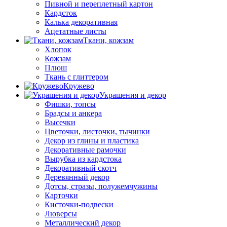
Пивной и переплетный картон
Кардсток
Калька декоративная
Ацетатные листы
Ткани, кожзам
Хлопок
Кожзам
Плюш
Ткань с глиттером
Кружево
Украшения и декор
Фишки, топсы
Брадсы и анкера
Высечки
Цветочки, листочки, тычинки
Декор из глины и пластика
Декоративные рамочки
Вырубка из кардстока
Декоративный скотч
Деревянный декор
Дотсы, стразы, полужемчужины
Карточки
Кисточки-подвески
Люверсы
Металлический декор