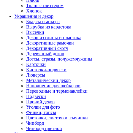
Плюш
Ткань с глиттером
Хлопок
Украшения и декор
Брадсы и анкера
Вырубка из кардстока
Высечки
Декор из глины и пластика
Декоративные рамочки
Декоративный скотч
Деревянный декор
Дотсы, стразы, полужемчужины
Карточки
Кисточки-подвески
Люверсы
Металлический декор
Наполнение для шейкеров
Переводные и термонаклейки
Подвески
Прочий декор
Уголки для фото
Фишки, топсы
Цветочки, листочки, тычинки
Чипборд
Чипборд цветной