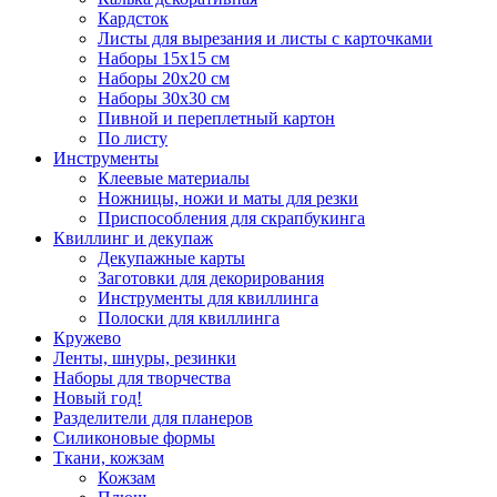
Кардсток
Листы для вырезания и листы с карточками
Наборы 15х15 см
Наборы 20х20 см
Наборы 30х30 см
Пивной и переплетный картон
По листу
Инструменты
Клеевые материалы
Ножницы, ножи и маты для резки
Приспособления для скрапбукинга
Квиллинг и декупаж
Декупажные карты
Заготовки для декорирования
Инструменты для квиллинга
Полоски для квиллинга
Кружево
Ленты, шнуры, резинки
Наборы для творчества
Новый год!
Разделители для планеров
Силиконовые формы
Ткани, кожзам
Кожзам