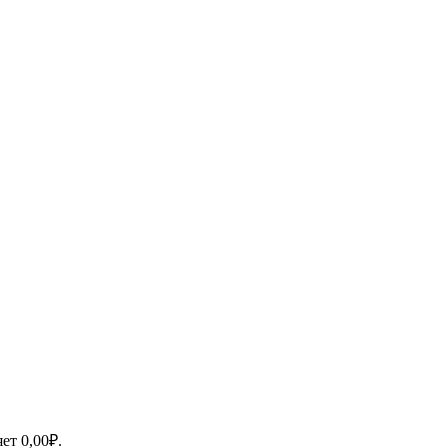
яет
0,00
₽
.