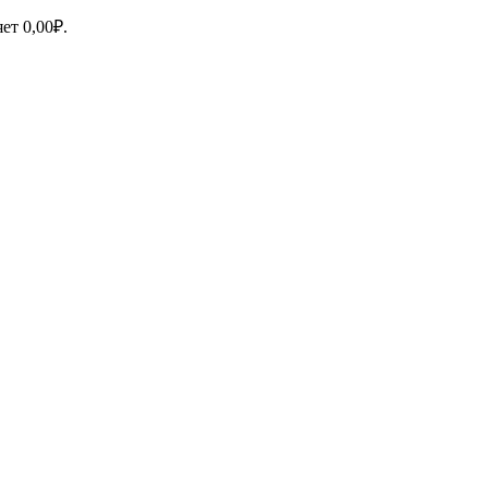
яет
0,00
₽
.