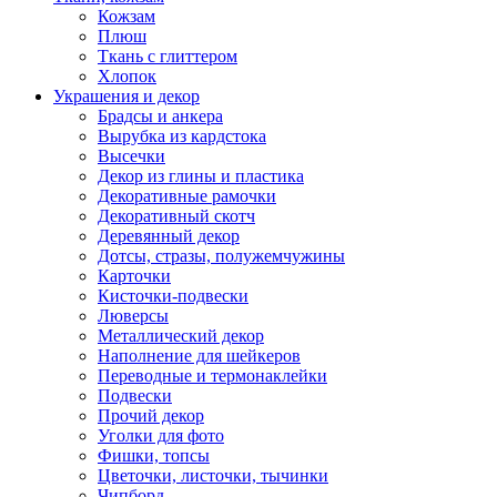
Кожзам
Плюш
Ткань с глиттером
Хлопок
Украшения и декор
Брадсы и анкера
Вырубка из кардстока
Высечки
Декор из глины и пластика
Декоративные рамочки
Декоративный скотч
Деревянный декор
Дотсы, стразы, полужемчужины
Карточки
Кисточки-подвески
Люверсы
Металлический декор
Наполнение для шейкеров
Переводные и термонаклейки
Подвески
Прочий декор
Уголки для фото
Фишки, топсы
Цветочки, листочки, тычинки
Чипборд