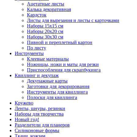
Ацетатные листы
Калька декоративная
Кардсток
Листы для вырезания и листы с карточками
Наборы 15х15 см
Наборы 20х20 см
Наборы 30х30 см
Пивной и переплетный картон
По листу
Инструменты
Клеевые материалы
Ножницы, ножи и маты для резки
Приспособления для скрапбукинга
Квиллинг и декупаж
Декупажные карты
Заготовки для декорирования
Инструменты для квиллинга
Полоски для квиллинга
Кружево
Ленты, шнуры, резинки
Наборы для творчества
Новый год!
Разделители для планеров
Силиконовые формы
Ткани, кожзам