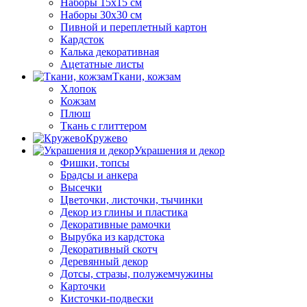
Наборы 15х15 см
Наборы 30х30 см
Пивной и переплетный картон
Кардсток
Калька декоративная
Ацетатные листы
Ткани, кожзам
Хлопок
Кожзам
Плюш
Ткань с глиттером
Кружево
Украшения и декор
Фишки, топсы
Брадсы и анкера
Высечки
Цветочки, листочки, тычинки
Декор из глины и пластика
Декоративные рамочки
Вырубка из кардстока
Декоративный скотч
Деревянный декор
Дотсы, стразы, полужемчужины
Карточки
Кисточки-подвески