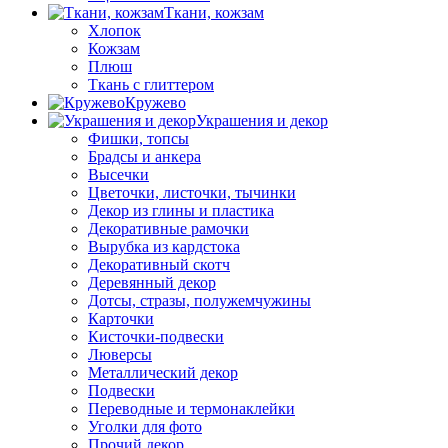
Ткани, кожзам
Хлопок
Кожзам
Плюш
Ткань с глиттером
Кружево
Украшения и декор
Фишки, топсы
Брадсы и анкера
Высечки
Цветочки, листочки, тычинки
Декор из глины и пластика
Декоративные рамочки
Вырубка из кардстока
Декоративный скотч
Деревянный декор
Дотсы, стразы, полужемчужины
Карточки
Кисточки-подвески
Люверсы
Металлический декор
Подвески
Переводные и термонаклейки
Уголки для фото
Прочий декор