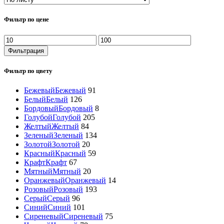
Фильтр по цене
Минимальная
Максимальная
цена
цена
Фильтрация
Фильтр по цвету
Бежевый
Бежевый
91
Белый
Белый
126
Бордовый
Бордовый
8
Голубой
Голубой
205
Желтый
Желтый
84
Зеленый
Зеленый
134
Золотой
Золотой
20
Красный
Красный
59
Крафт
Крафт
67
Мятный
Мятный
20
Оранжевый
Оранжевый
14
Розовый
Розовый
193
Серый
Серый
96
Синий
Синий
101
Сиреневый
Сиреневый
75