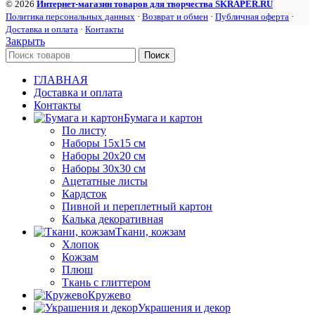
© 2026
Интернет-магазин товаров для творчества SKRAPER.RU
Политика персональных данных
·
Возврат и обмен
·
Публичная оферта
·
Доставка и оплата
·
Контакты
Закрыть
Поиск
ГЛАВНАЯ
Доставка и оплата
Контакты
Бумага и картон
По листу
Наборы 15х15 см
Наборы 20х20 см
Наборы 30х30 см
Ацетатные листы
Кардсток
Пивной и переплетный картон
Калька декоративная
Ткани, кожзам
Хлопок
Кожзам
Плюш
Ткань с глиттером
Кружево
Украшения и декор