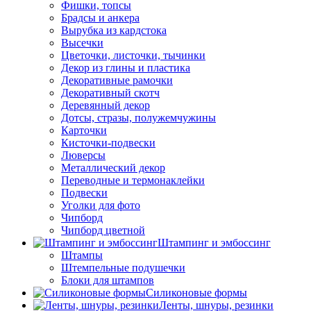
Фишки, топсы
Брадсы и анкера
Вырубка из кардстока
Высечки
Цветочки, листочки, тычинки
Декор из глины и пластика
Декоративные рамочки
Декоративный скотч
Деревянный декор
Дотсы, стразы, полужемчужины
Карточки
Кисточки-подвески
Люверсы
Металлический декор
Переводные и термонаклейки
Подвески
Уголки для фото
Чипборд
Чипборд цветной
Штампинг и эмбоссинг
Штампы
Штемпельные подушечки
Блоки для штампов
Силиконовые формы
Ленты, шнуры, резинки