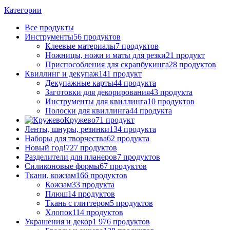
Категории
Все
продукты
Инструменты
56 продуктов
Клеевые материалы
7 продуктов
Ножницы, ножи и маты для резки
21 продукт
Приспособления для скрапбукинга
28 продуктов
Квиллинг и декупаж
141 продукт
Декупажные карты
44 продукта
Заготовки для декорирования
43 продукта
Инструменты для квиллинга
10 продуктов
Полоски для квиллинга
44 продукта
Кружево
71 продукт
Ленты, шнуры, резинки
134 продукта
Наборы для творчества
62 продукта
Новый год!
727 продуктов
Разделители для планеров
7 продуктов
Силиконовые формы
67 продуктов
Ткани, кожзам
166 продуктов
Кожзам
33 продукта
Плюш
14 продуктов
Ткань с глиттером
5 продуктов
Хлопок
114 продуктов
Украшения и декор
1 976 продуктов