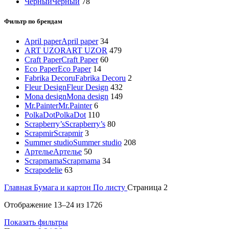
Черный
Черный
78
Фильтр по брендам
April paper
April paper
34
ART UZOR
ART UZOR
479
Craft Paper
Craft Paper
60
Eco Paper
Eco Paper
14
Fabrika Decoru
Fabrika Decoru
2
Fleur Design
Fleur Design
432
Mona design
Mona design
149
Mr.Painter
Mr.Painter
6
PolkaDot
PolkaDot
110
Scrapberry’s
Scrapberry’s
80
Scrapmir
Scrapmir
3
Summer studio
Summer studio
208
Артелье
Артелье
50
Scrapmama
Scrapmama
34
Scrapodelie
63
Главная
Бумага и картон
По листу
Страница 2
Отображение 13–24 из 1726
Показать фильтры