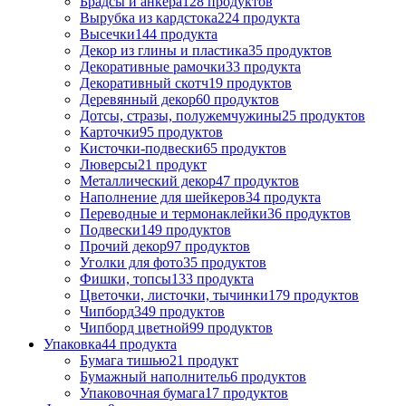
Брадсы и анкера
128 продуктов
Вырубка из кардстока
224 продукта
Высечки
144 продукта
Декор из глины и пластика
35 продуктов
Декоративные рамочки
33 продукта
Декоративный скотч
19 продуктов
Деревянный декор
60 продуктов
Дотсы, стразы, полужемчужины
25 продуктов
Карточки
95 продуктов
Кисточки-подвески
65 продуктов
Люверсы
21 продукт
Металлический декор
47 продуктов
Наполнение для шейкеров
34 продукта
Переводные и термонаклейки
36 продуктов
Подвески
149 продуктов
Прочий декор
97 продуктов
Уголки для фото
35 продуктов
Фишки, топсы
133 продукта
Цветочки, листочки, тычинки
179 продуктов
Чипборд
349 продуктов
Чипборд цветной
99 продуктов
Упаковка
44 продукта
Бумага тишью
21 продукт
Бумажный наполнитель
6 продуктов
Упаковочная бумага
17 продуктов