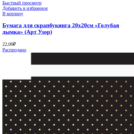
Быстрый просмотр
Добавить в избранное
В корзину
Бумага для скрапбукинга 20х20см «Голубая
дымка» (Арт Узор)
22,00
₽
Распродано