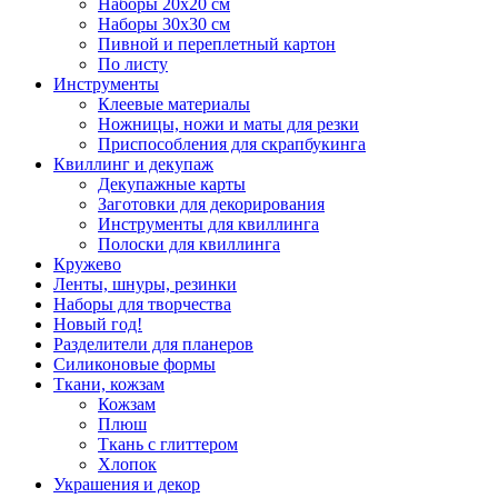
Наборы 20х20 см
Наборы 30х30 см
Пивной и переплетный картон
По листу
Инструменты
Клеевые материалы
Ножницы, ножи и маты для резки
Приспособления для скрапбукинга
Квиллинг и декупаж
Декупажные карты
Заготовки для декорирования
Инструменты для квиллинга
Полоски для квиллинга
Кружево
Ленты, шнуры, резинки
Наборы для творчества
Новый год!
Разделители для планеров
Силиконовые формы
Ткани, кожзам
Кожзам
Плюш
Ткань с глиттером
Хлопок
Украшения и декор