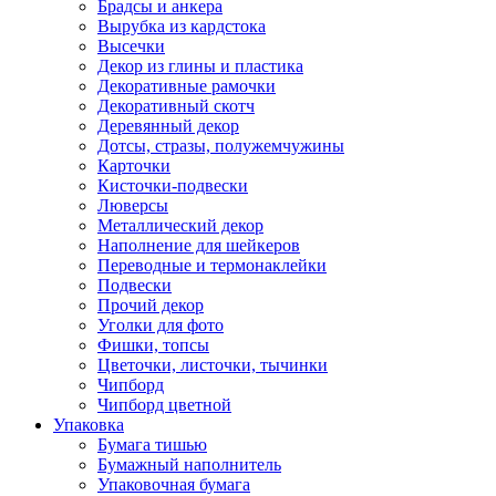
Брадсы и анкера
Вырубка из кардстока
Высечки
Декор из глины и пластика
Декоративные рамочки
Декоративный скотч
Деревянный декор
Дотсы, стразы, полужемчужины
Карточки
Кисточки-подвески
Люверсы
Металлический декор
Наполнение для шейкеров
Переводные и термонаклейки
Подвески
Прочий декор
Уголки для фото
Фишки, топсы
Цветочки, листочки, тычинки
Чипборд
Чипборд цветной
Упаковка
Бумага тишью
Бумажный наполнитель
Упаковочная бумага