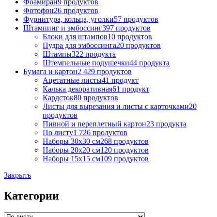
Фоамиран
9 продуктов
Фотофон
26 продуктов
Фурнитура, кольца, уголки
57 продуктов
Штампинг и эмбоссинг
397 продуктов
Блоки для штампов
10 продуктов
Пудра для эмбоссинга
20 продуктов
Штампы
322 продукта
Штемпельные подушечки
44 продукта
Бумага и картон
2 429 продуктов
Ацетатные листы
41 продукт
Калька декоративная
61 продукт
Кардсток
80 продуктов
Листы для вырезания и листы с карточками
20
продуктов
Пивной и переплетный картон
23 продукта
По листу
1 726 продуктов
Наборы 30х30 см
268 продуктов
Наборы 20х20 см
120 продуктов
Наборы 15х15 см
109 продуктов
Закрыть
Категории