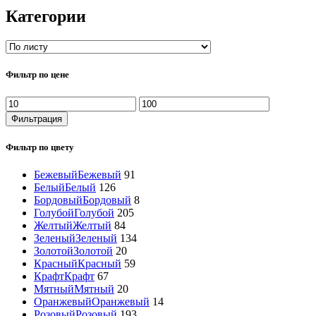
Категории
Фильтр по цене
Минимальная
Максимальная
цена
цена
Фильтрация
Фильтр по цвету
Бежевый
Бежевый
91
Белый
Белый
126
Бордовый
Бордовый
8
Голубой
Голубой
205
Желтый
Желтый
84
Зеленый
Зеленый
134
Золотой
Золотой
20
Красный
Красный
59
Крафт
Крафт
67
Мятный
Мятный
20
Оранжевый
Оранжевый
14
Розовый
Розовый
193