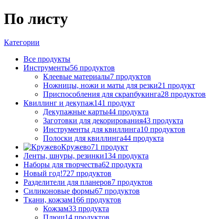
По листу
Категории
Все
продукты
Инструменты
56 продуктов
Клеевые материалы
7 продуктов
Ножницы, ножи и маты для резки
21 продукт
Приспособления для скрапбукинга
28 продуктов
Квиллинг и декупаж
141 продукт
Декупажные карты
44 продукта
Заготовки для декорирования
43 продукта
Инструменты для квиллинга
10 продуктов
Полоски для квиллинга
44 продукта
Кружево
71 продукт
Ленты, шнуры, резинки
134 продукта
Наборы для творчества
62 продукта
Новый год!
727 продуктов
Разделители для планеров
7 продуктов
Силиконовые формы
67 продуктов
Ткани, кожзам
166 продуктов
Кожзам
33 продукта
Плюш
14 продуктов