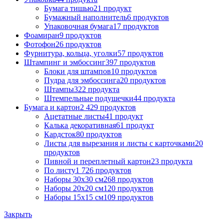
Бумага тишью
21 продукт
Бумажный наполнитель
6 продуктов
Упаковочная бумага
17 продуктов
Фоамиран
9 продуктов
Фотофон
26 продуктов
Фурнитура, кольца, уголки
57 продуктов
Штампинг и эмбоссинг
397 продуктов
Блоки для штампов
10 продуктов
Пудра для эмбоссинга
20 продуктов
Штампы
322 продукта
Штемпельные подушечки
44 продукта
Бумага и картон
2 429 продуктов
Ацетатные листы
41 продукт
Калька декоративная
61 продукт
Кардсток
80 продуктов
Листы для вырезания и листы с карточками
20
продуктов
Пивной и переплетный картон
23 продукта
По листу
1 726 продуктов
Наборы 30х30 см
268 продуктов
Наборы 20х20 см
120 продуктов
Наборы 15х15 см
109 продуктов
Закрыть