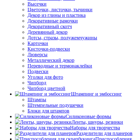
Высечки
Цветочки, листочки, тычинки
Декор из глины и пластика
Декоративные рамочки
Декоративный скотч
Деревянный декор
Дотсы, стразы, полужемчужины
Карточки
Кисточки-подвески
Люверсы
Металлический декор
Переводные и термонаклейки
Подвески
Уголки для фото
Чипборд
Чипборд цветной
Штампинг и эмбоссинг
Штампы
Штемпельные подушечки
Блоки для штампов
Силиконовые формы
Ленты, шнуры, резинки
Наборы для творчества
Разделители для планеров
Приспособления