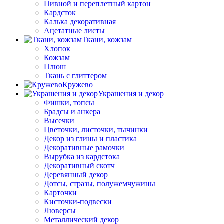
Пивной и переплетный картон
Кардсток
Калька декоративная
Ацетатные листы
Ткани, кожзам
Хлопок
Кожзам
Плюш
Ткань с глиттером
Кружево
Украшения и декор
Фишки, топсы
Брадсы и анкера
Высечки
Цветочки, листочки, тычинки
Декор из глины и пластика
Декоративные рамочки
Вырубка из кардстока
Декоративный скотч
Деревянный декор
Дотсы, стразы, полужемчужины
Карточки
Кисточки-подвески
Люверсы
Металлический декор