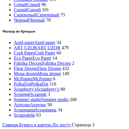
Серый
Серый
96
Синий
Синий
101
Сиреневый
Сиреневый
75
Черный
Черный
78
Фильтр по брендам
April paper
April paper
34
ART UZOR
ART UZOR
479
Craft Paper
Craft Paper
60
Eco Paper
Eco Paper
14
Fabrika Decoru
Fabrika Decoru
2
Fleur Design
Fleur Design
432
Mona design
Mona design
149
Mr.Painter
Mr.Painter
6
PolkaDot
PolkaDot
110
Scrapberry’s
Scrapberry’s
80
Scrapmir
Scrapmir
3
Summer studio
Summer studio
208
Артелье
Артелье
50
Scrapmama
Scrapmama
34
Scrapodelie
63
Главная
Бумага и картон
По листу
Страница 3