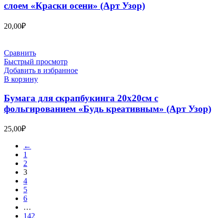
слоем «Краски осени» (Арт Узор)
20,00
₽
Сравнить
Быстрый просмотр
Добавить в избранное
В корзину
Бумага для скрапбукинга 20х20см с
фольгированием «Будь креативным» (Арт Узор)
25,00
₽
←
1
2
3
4
5
6
…
142