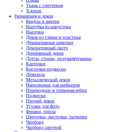
Плюш
Ткань с глиттером
Хлопок
Украшения и декор
Брадсы и анкера
Вырубка из кардстока
Высечки
Декор из глины и пластика
Декоративные рамочки
Декоративный скотч
Деревянный декор
Дотсы, стразы, полужемчужины
Карточки
Кисточки-подвески
Люверсы
Металлический декор
Наполнение для шейкеров
Переводные и термонаклейки
Подвески
Прочий декор
Уголки для фото
Фишки, топсы
Цветочки, листочки, тычинки
Чипборд
Чипборд цветной