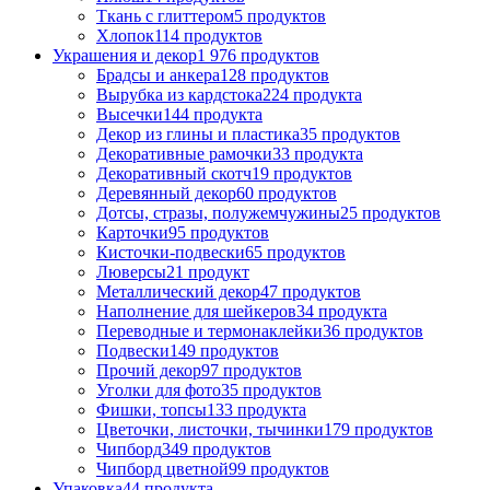
Ткань с глиттером
5 продуктов
Хлопок
114 продуктов
Украшения и декор
1 976 продуктов
Брадсы и анкера
128 продуктов
Вырубка из кардстока
224 продукта
Высечки
144 продукта
Декор из глины и пластика
35 продуктов
Декоративные рамочки
33 продукта
Декоративный скотч
19 продуктов
Деревянный декор
60 продуктов
Дотсы, стразы, полужемчужины
25 продуктов
Карточки
95 продуктов
Кисточки-подвески
65 продуктов
Люверсы
21 продукт
Металлический декор
47 продуктов
Наполнение для шейкеров
34 продукта
Переводные и термонаклейки
36 продуктов
Подвески
149 продуктов
Прочий декор
97 продуктов
Уголки для фото
35 продуктов
Фишки, топсы
133 продукта
Цветочки, листочки, тычинки
179 продуктов
Чипборд
349 продуктов
Чипборд цветной
99 продуктов
Упаковка
44 продукта