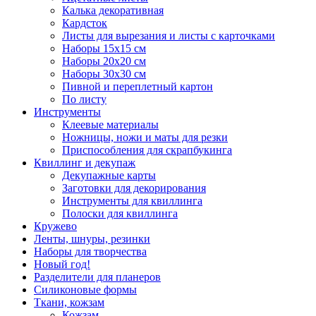
Калька декоративная
Кардсток
Листы для вырезания и листы с карточками
Наборы 15х15 см
Наборы 20х20 см
Наборы 30х30 см
Пивной и переплетный картон
По листу
Инструменты
Клеевые материалы
Ножницы, ножи и маты для резки
Приспособления для скрапбукинга
Квиллинг и декупаж
Декупажные карты
Заготовки для декорирования
Инструменты для квиллинга
Полоски для квиллинга
Кружево
Ленты, шнуры, резинки
Наборы для творчества
Новый год!
Разделители для планеров
Силиконовые формы
Ткани, кожзам
Кожзам