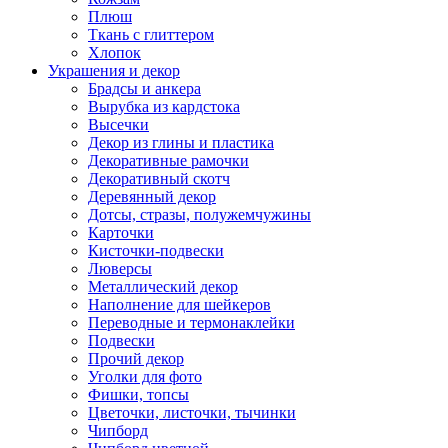
Плюш
Ткань с глиттером
Хлопок
Украшения и декор
Брадсы и анкера
Вырубка из кардстока
Высечки
Декор из глины и пластика
Декоративные рамочки
Декоративный скотч
Деревянный декор
Дотсы, стразы, полужемчужины
Карточки
Кисточки-подвески
Люверсы
Металлический декор
Наполнение для шейкеров
Переводные и термонаклейки
Подвески
Прочий декор
Уголки для фото
Фишки, топсы
Цветочки, листочки, тычинки
Чипборд