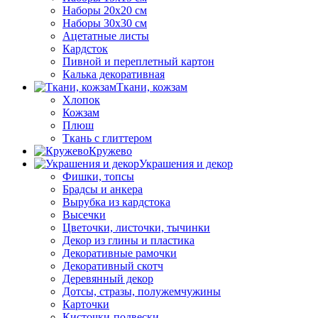
Наборы 20х20 см
Наборы 30х30 см
Ацетатные листы
Кардсток
Пивной и переплетный картон
Калька декоративная
Ткани, кожзам
Хлопок
Кожзам
Плюш
Ткань с глиттером
Кружево
Украшения и декор
Фишки, топсы
Брадсы и анкера
Вырубка из кардстока
Высечки
Цветочки, листочки, тычинки
Декор из глины и пластика
Декоративные рамочки
Декоративный скотч
Деревянный декор
Дотсы, стразы, полужемчужины
Карточки
Кисточки-подвески