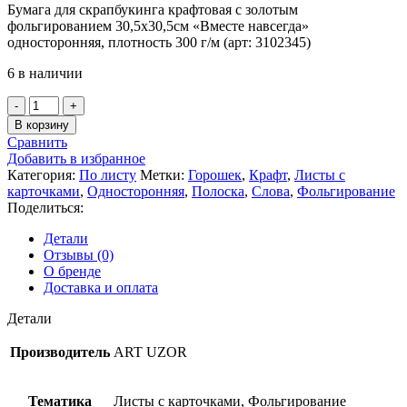
Бумага для скрапбукинга крафтовая с золотым
фольгированием 30,5х30,5см «Вместе навсегда»
односторонняя, плотность 300 г/м (арт: 3102345)
6 в наличии
Количество
товара
В корзину
Бумага
Сравнить
для
Добавить в избранное
скрапбукинга
Категория:
По листу
Метки:
Горошек
,
Крафт
,
Листы с
с
карточками
,
Односторонняя
,
Полоска
,
Слова
,
Фольгирование
фольгированием
Поделиться:
30,5х30,5см
«Вместе
Детали
навсегда»
Отзывы (0)
(Арт
О бренде
Узор)
Доставка и оплата
Детали
Производитель
ART UZOR
Тематика
Листы с карточками, Фольгирование