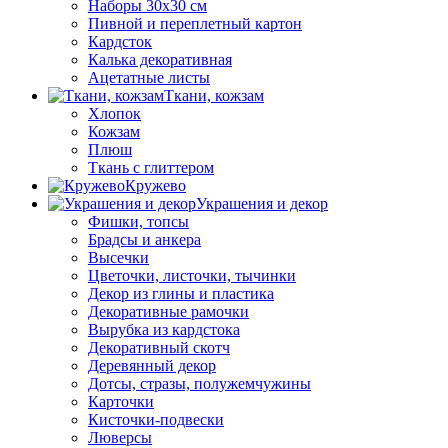
Наборы 30х30 см
Пивной и переплетный картон
Кардсток
Калька декоративная
Ацетатные листы
Ткани, кожзам
Хлопок
Кожзам
Плюш
Ткань с глиттером
Кружево
Украшения и декор
Фишки, топсы
Брадсы и анкера
Высечки
Цветочки, листочки, тычинки
Декор из глины и пластика
Декоративные рамочки
Вырубка из кардстока
Декоративный скотч
Деревянный декор
Дотсы, стразы, полужемчужины
Карточки
Кисточки-подвески
Люверсы