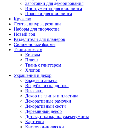
Заготовки для декорирования
Инструменты для квиллинга
Полоски для квиллинга
Кружево
Ленты, шнуры, резинки
Наборы для творчества
Новый год!
Разделители для планеров
Силиконовые формы
Ткани, кожзам
Кожзам
Плюш
Ткань с глиттером
Хлопок
Украшения и декор
Брадсы и анкера
Вырубка из кардстока
Высечки
Декор из глины и пластика
Декоративные рамочки
Декоративный скотч
Деревянный декор
Дотсы, стразы, полужемчужины
Карточки
Кисточки-подвески