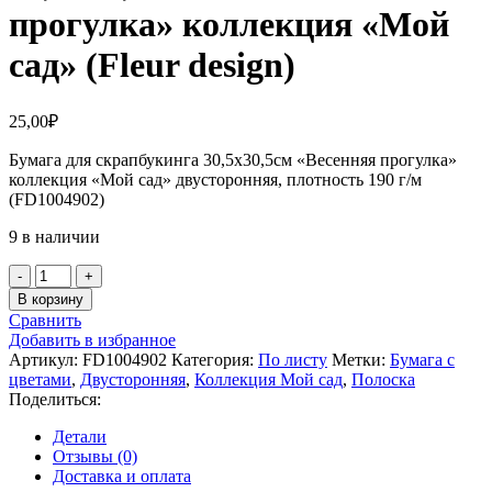
прогулка» коллекция «Мой
сад» (Fleur design)
25,00
₽
Бумага для скрапбукинга 30,5х30,5см «Весенняя прогулка»
коллекция «Мой сад» двусторонняя, плотность 190 г/м
(FD1004902)
9 в наличии
Количество
товара
В корзину
Бумага
Сравнить
для
Добавить в избранное
скрапбукинга
Артикул:
FD1004902
Категория:
По листу
Метки:
Бумага с
30,5х30,5см
цветами
,
Двусторонняя
,
Коллекция Мой сад
,
Полоска
«Весенняя
Поделиться:
прогулка»
коллекция
Детали
«Мой
Отзывы (0)
сад»
Доставка и оплата
(Fleur