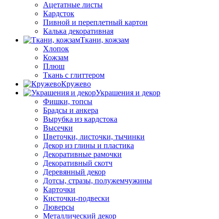
Ацетатные листы
Кардсток
Пивной и переплетный картон
Калька декоративная
Ткани, кожзам
Хлопок
Кожзам
Плюш
Ткань с глиттером
Кружево
Украшения и декор
Фишки, топсы
Брадсы и анкера
Вырубка из кардстока
Высечки
Цветочки, листочки, тычинки
Декор из глины и пластика
Декоративные рамочки
Декоративный скотч
Деревянный декор
Дотсы, стразы, полужемчужины
Карточки
Кисточки-подвески
Люверсы
Металлический декор