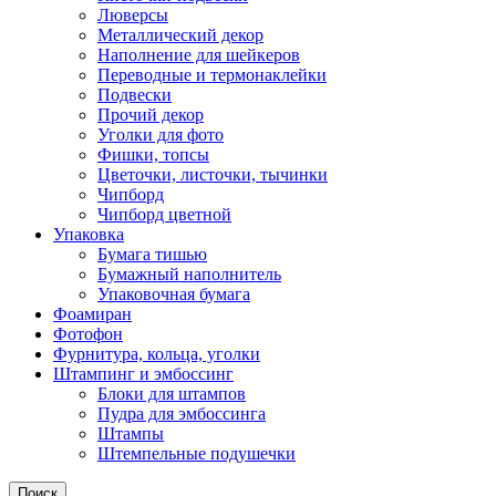
Люверсы
Металлический декор
Наполнение для шейкеров
Переводные и термонаклейки
Подвески
Прочий декор
Уголки для фото
Фишки, топсы
Цветочки, листочки, тычинки
Чипборд
Чипборд цветной
Упаковка
Бумага тишью
Бумажный наполнитель
Упаковочная бумага
Фоамиран
Фотофон
Фурнитура, кольца, уголки
Штампинг и эмбоссинг
Блоки для штампов
Пудра для эмбоссинга
Штампы
Штемпельные подушечки
Поиск