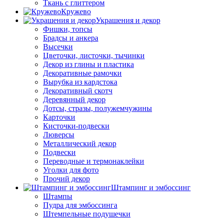
Ткань с глиттером
Кружево
Украшения и декор
Фишки, топсы
Брадсы и анкера
Высечки
Цветочки, листочки, тычинки
Декор из глины и пластика
Декоративные рамочки
Вырубка из кардстока
Декоративный скотч
Деревянный декор
Дотсы, стразы, полужемчужины
Карточки
Кисточки-подвески
Люверсы
Металлический декор
Подвески
Переводные и термонаклейки
Уголки для фото
Прочий декор
Штампинг и эмбоссинг
Штампы
Пудра для эмбоссинга
Штемпельные подушечки