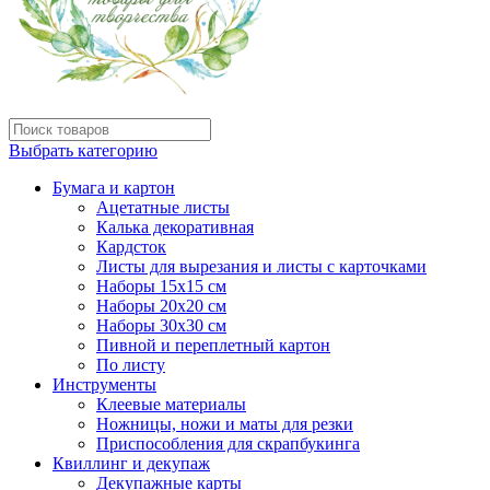
Выбрать категорию
Бумага и картон
Ацетатные листы
Калька декоративная
Кардсток
Листы для вырезания и листы с карточками
Наборы 15х15 см
Наборы 20х20 см
Наборы 30х30 см
Пивной и переплетный картон
По листу
Инструменты
Клеевые материалы
Ножницы, ножи и маты для резки
Приспособления для скрапбукинга
Квиллинг и декупаж
Декупажные карты