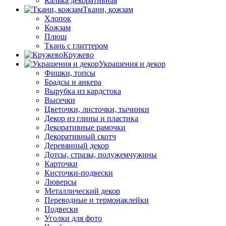
Калька декоративная
Ткани, кожзам
Хлопок
Кожзам
Плюш
Ткань с глиттером
Кружево
Украшения и декор
Фишки, топсы
Брадсы и анкера
Вырубка из кардстока
Высечки
Цветочки, листочки, тычинки
Декор из глины и пластика
Декоративные рамочки
Декоративный скотч
Деревянный декор
Дотсы, стразы, полужемчужины
Карточки
Кисточки-подвески
Люверсы
Металлический декор
Переводные и термонаклейки
Подвески
Уголки для фото