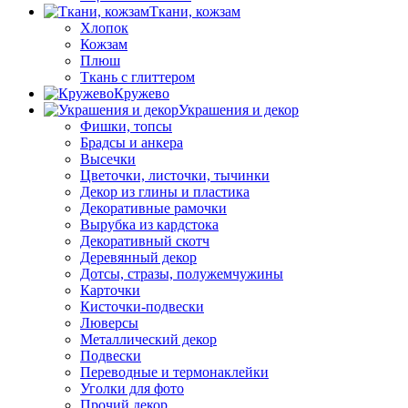
Ткани, кожзам
Хлопок
Кожзам
Плюш
Ткань с глиттером
Кружево
Украшения и декор
Фишки, топсы
Брадсы и анкера
Высечки
Цветочки, листочки, тычинки
Декор из глины и пластика
Декоративные рамочки
Вырубка из кардстока
Декоративный скотч
Деревянный декор
Дотсы, стразы, полужемчужины
Карточки
Кисточки-подвески
Люверсы
Металлический декор
Подвески
Переводные и термонаклейки
Уголки для фото
Прочий декор