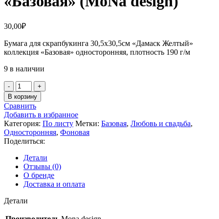
«Базовая» (MoNa design)
30,00
₽
Бумага для скрапбукинга 30,5х30,5см «Дамаск Желтый»
коллекция «Базовая» односторонняя, плотность 190 г/м
9 в наличии
Количество
товара
В корзину
Бумага
Сравнить
для
Добавить в избранное
скрапбукинга
Категория:
По листу
Метки:
Базовая
,
Любовь и свадьба
,
30,5х30,5см
Односторонняя
,
Фоновая
«Дамаск
Поделиться:
Желтый»
коллекция
Детали
«Базовая»
Отзывы (0)
(MoNa
О бренде
design)
Доставка и оплата
Детали
Производитель
Mona design