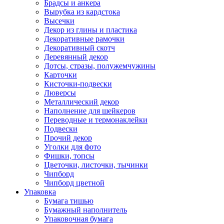
Брадсы и анкера
Вырубка из кардстока
Высечки
Декор из глины и пластика
Декоративные рамочки
Декоративный скотч
Деревянный декор
Дотсы, стразы, полужемчужины
Карточки
Кисточки-подвески
Люверсы
Металлический декор
Наполнение для шейкеров
Переводные и термонаклейки
Подвески
Прочий декор
Уголки для фото
Фишки, топсы
Цветочки, листочки, тычинки
Чипборд
Чипборд цветной
Упаковка
Бумага тишью
Бумажный наполнитель
Упаковочная бумага