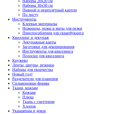
Наборы 20х20 см
Наборы 30х30 см
Пивной и переплетный картон
По листу
Инструменты
Клеевые материалы
Ножницы, ножи и маты для резки
Приспособления для скрапбукинга
Квиллинг и декупаж
Декупажные карты
Заготовки для декорирования
Инструменты для квиллинга
Полоски для квиллинга
Кружево
Ленты, шнуры, резинки
Наборы для творчества
Новый год!
Разделители для планеров
Силиконовые формы
Ткани, кожзам
Кожзам
Плюш
Ткань с глиттером
Хлопок
Украшения и декор