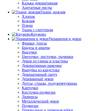
Калька декоративная
Ацетатные листы
Ткани, кожзам
Хлопок
Кожзам
Плюш
Ткань с глиттером
Кружево
Украшения и декор
Фишки, топсы
Брадсы и анкера
Высечки
Цветочки, листочки, тычинки
Декор из глины и пластика
Декоративные рамочки
Вырубка из кардстока
Декоративный скотч
Деревянный декор
Дотсы, стразы, полужемчужины
Карточки
Кисточки-подвески
Люверсы
Металлический декор
Подвески
Переводные и термонаклейки