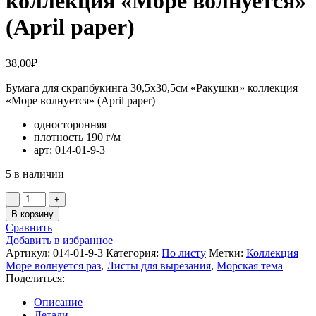
коллекция «Море волнуется»
(April paper)
38,00
₽
Бумага для скрапбукинга 30,5х30,5см «Ракушки» коллекция
«Море волнуется» (April paper)
односторонняя
плотность 190 г/м
арт: 014-01-9-3
5 в наличии
Количество
товара
В корзину
Бумага
Сравнить
для
Добавить в избранное
скрапбукинга
Артикул:
014-01-9-3
Категория:
По листу
Метки:
Коллекция
30,5х30,5см
Море волнуется раз
,
Листы для вырезания
,
Морская тема
«Ракушки»
Поделиться:
коллекция
«Море
Описание
волнуется»
Детали