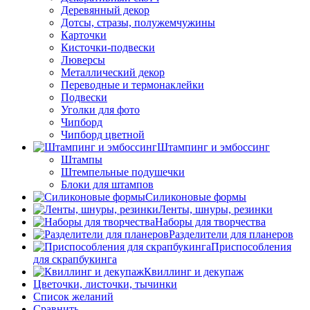
Деревянный декор
Дотсы, стразы, полужемчужины
Карточки
Кисточки-подвески
Люверсы
Металлический декор
Переводные и термонаклейки
Подвески
Уголки для фото
Чипборд
Чипборд цветной
Штампинг и эмбоссинг
Штампы
Штемпельные подушечки
Блоки для штампов
Силиконовые формы
Ленты, шнуры, резинки
Наборы для творчества
Разделители для планеров
Приспособления
для скрапбукинга
Квиллинг и декупаж
Цветочки, листочки, тычинки
Список желаний
Сравнить