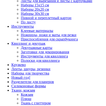
Листы для вырезания и листы с карточками
Наборы 15х15 см
Наборы 20х20 см
Наборы 30х30 см
Пивной и переплетный картон
По листу
Инструменты
Клеевые материалы
Ножницы, ножи и маты для резки
Приспособления для скрапбукинга
Квиллинг и декупаж
Декупажные карты
Заготовки для декорирования
Инструменты для квиллинга
Полоски для квиллинга
Кружево
Ленты, шнуры, резинки
Наборы для творчества
Новый год!
Разделители для планеров
Силиконовые формы
Ткани, кожзам
Кожзам
Плюш
Ткань с глиттером