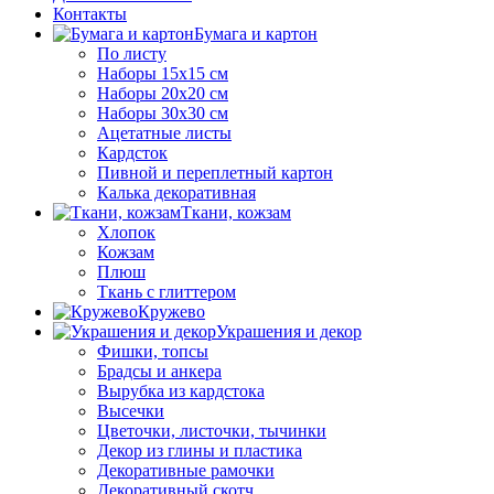
Контакты
Бумага и картон
По листу
Наборы 15х15 см
Наборы 20х20 см
Наборы 30х30 см
Ацетатные листы
Кардсток
Пивной и переплетный картон
Калька декоративная
Ткани, кожзам
Хлопок
Кожзам
Плюш
Ткань с глиттером
Кружево
Украшения и декор
Фишки, топсы
Брадсы и анкера
Вырубка из кардстока
Высечки
Цветочки, листочки, тычинки
Декор из глины и пластика
Декоративные рамочки
Декоративный скотч