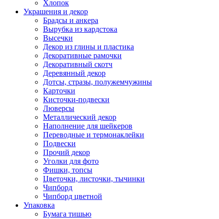
Хлопок
Украшения и декор
Брадсы и анкера
Вырубка из кардстока
Высечки
Декор из глины и пластика
Декоративные рамочки
Декоративный скотч
Деревянный декор
Дотсы, стразы, полужемчужины
Карточки
Кисточки-подвески
Люверсы
Металлический декор
Наполнение для шейкеров
Переводные и термонаклейки
Подвески
Прочий декор
Уголки для фото
Фишки, топсы
Цветочки, листочки, тычинки
Чипборд
Чипборд цветной
Упаковка
Бумага тишью