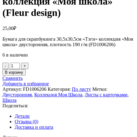
коллекция «Моя школа»
(Fleur design)
25,00
₽
Бумага для скрапбукинга 30,5х30,5см «Тэги» коллекция «Моя
школа» двусторонняя, плотность 190 г/м (FD1006206)
6 в наличии
Количество
товара
В корзину
Бумага
Сравнить
для
Добавить в избранное
скрапбукинга
Артикул:
FD1006206
Категория:
По листу
Метки:
30,5х30,5см
Двусторонняя
,
Коллекция Моя Школа
,
Листы с карточками
,
«Тэги»
Школа
коллекция
Поделиться:
«Моя
школа»
Детали
(Fleur
Отзывы (0)
design)
Доставка и оплата