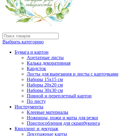
Выбрать категорию
Бумага и картон
Ацетатные листы
Калька декоративная
Кардсток
Листы для вырезания и листы с карточками
Наборы 15х15 см
Наборы 20х20 см
Наборы 30х30 см
Пивной и переплетный картон
По листу
Инструменты
Клеевые материалы
Ножницы, ножи и маты для резки
Приспособления для скрапбукинга
Квиллинг и декупаж
Декупажные карты