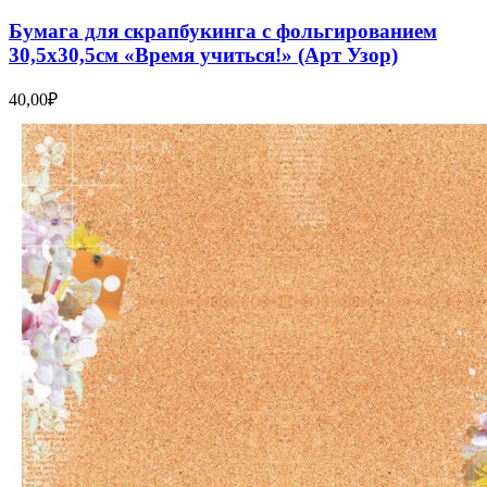
Бумага для скрапбукинга с фольгированием
30,5х30,5см «Время учиться!» (Арт Узор)
40,00
₽