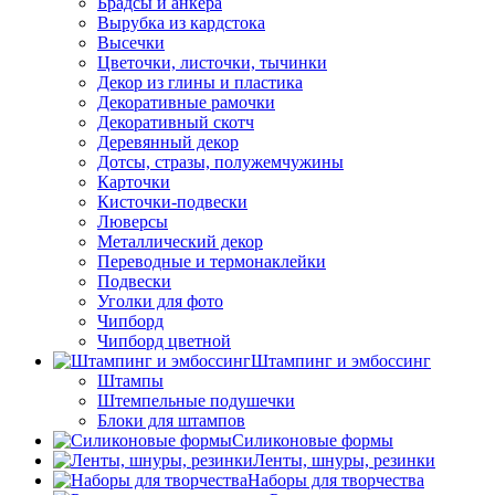
Брадсы и анкера
Вырубка из кардстока
Высечки
Цветочки, листочки, тычинки
Декор из глины и пластика
Декоративные рамочки
Декоративный скотч
Деревянный декор
Дотсы, стразы, полужемчужины
Карточки
Кисточки-подвески
Люверсы
Металлический декор
Переводные и термонаклейки
Подвески
Уголки для фото
Чипборд
Чипборд цветной
Штампинг и эмбоссинг
Штампы
Штемпельные подушечки
Блоки для штампов
Силиконовые формы
Ленты, шнуры, резинки
Наборы для творчества