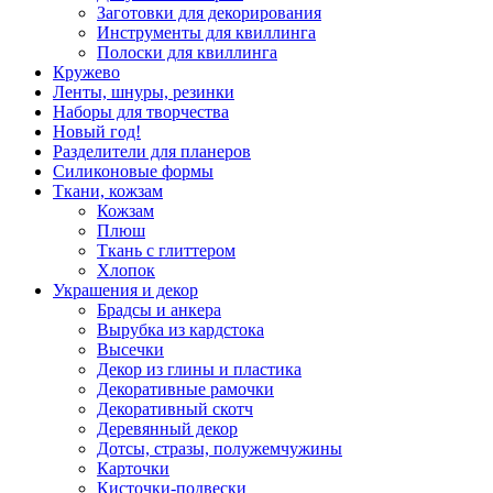
Заготовки для декорирования
Инструменты для квиллинга
Полоски для квиллинга
Кружево
Ленты, шнуры, резинки
Наборы для творчества
Новый год!
Разделители для планеров
Силиконовые формы
Ткани, кожзам
Кожзам
Плюш
Ткань с глиттером
Хлопок
Украшения и декор
Брадсы и анкера
Вырубка из кардстока
Высечки
Декор из глины и пластика
Декоративные рамочки
Декоративный скотч
Деревянный декор
Дотсы, стразы, полужемчужины
Карточки
Кисточки-подвески