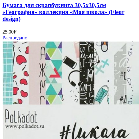
Бумага для скрапбукинга 30,5х30,5см
«География» коллекция «Моя школа» (Fleur
design)
25,00
₽
Распродано