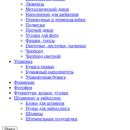
Люверсы
Металлический декор
Наполнение для шейкеров
Переводные и термонаклейки
Подвески
Прочий декор
Уголки для фото
Фишки, топсы
Цветочки, листочки, тычинки
Чипборд
Чипборд цветной
Упаковка
Бумага тишью
Бумажный наполнитель
Упаковочная бумага
Фоамиран
Фотофон
Фурнитура, кольца, уголки
Штампинг и эмбоссинг
Блоки для штампов
Пудра для эмбоссинга
Штампы
Штемпельные подушечки
Поиск