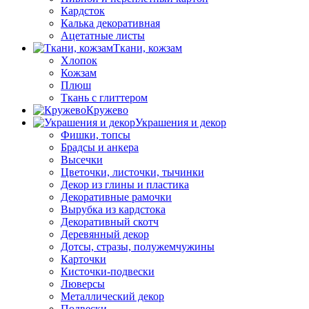
Кардсток
Калька декоративная
Ацетатные листы
Ткани, кожзам
Хлопок
Кожзам
Плюш
Ткань с глиттером
Кружево
Украшения и декор
Фишки, топсы
Брадсы и анкера
Высечки
Цветочки, листочки, тычинки
Декор из глины и пластика
Декоративные рамочки
Вырубка из кардстока
Декоративный скотч
Деревянный декор
Дотсы, стразы, полужемчужины
Карточки
Кисточки-подвески
Люверсы
Металлический декор
Подвески