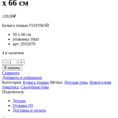
х 66 см
120,00
₽
Бумага тишью ГОЛУБОЙ
50 х 66 см
упаковка 10шт
арт: 2932070
4 в наличии
Количество
товара
В корзину
Бумага
Сравнить
тишью
Добавить в избранное
ГОЛУБОЙ
Категория:
Бумага тишью
Метки:
Детская тема
,
Новогодняя
50
тематика
,
Свадебная тема
х
Поделиться:
66
см
Детали
Отзывы (0)
Доставка и оплата