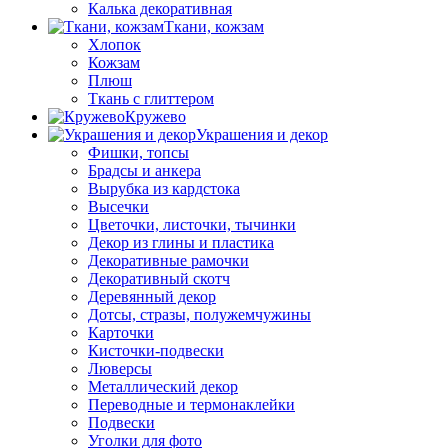
Калька декоративная
Ткани, кожзам
Хлопок
Кожзам
Плюш
Ткань с глиттером
Кружево
Украшения и декор
Фишки, топсы
Брадсы и анкера
Вырубка из кардстока
Высечки
Цветочки, листочки, тычинки
Декор из глины и пластика
Декоративные рамочки
Декоративный скотч
Деревянный декор
Дотсы, стразы, полужемчужины
Карточки
Кисточки-подвески
Люверсы
Металлический декор
Переводные и термонаклейки
Подвески
Уголки для фото