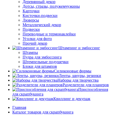
Деревянный декор
Дотсы, стразы, полужемчужины
Карточки
Кисточки-подвески
Люверсы
Металлический декор
Подвески
Переводные и термонаклейки
Уголки для фото
Прочий декор
Штампинг и эмбоссинг
Штампы
Пудра для эмбоссинга
Штемпельные подушечки
Блоки для штампов
Силиконовые формы
Ленты, шнуры, резинки
Наборы для творчества
Разделители для планеров
Приспособления
для скрапбукинга
Квиллинг и декупаж
Главная
Каталог товаров для скрапбукинга