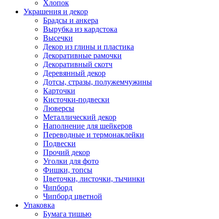
Хлопок
Украшения и декор
Брадсы и анкера
Вырубка из кардстока
Высечки
Декор из глины и пластика
Декоративные рамочки
Декоративный скотч
Деревянный декор
Дотсы, стразы, полужемчужины
Карточки
Кисточки-подвески
Люверсы
Металлический декор
Наполнение для шейкеров
Переводные и термонаклейки
Подвески
Прочий декор
Уголки для фото
Фишки, топсы
Цветочки, листочки, тычинки
Чипборд
Чипборд цветной
Упаковка
Бумага тишью