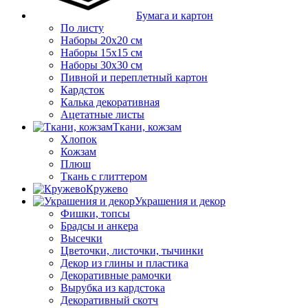
Бумага и картон
По листу
Наборы 20х20 см
Наборы 15х15 см
Наборы 30х30 см
Пивной и переплетный картон
Кардсток
Калька декоративная
Ацетатные листы
Ткани, кожзам
Хлопок
Кожзам
Плюш
Ткань с глиттером
Кружево
Украшения и декор
Фишки, топсы
Брадсы и анкера
Высечки
Цветочки, листочки, тычинки
Декор из глины и пластика
Декоративные рамочки
Вырубка из кардстока
Декоративный скотч