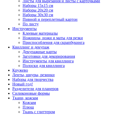
Листы для вырезания и листы с карточками
Наборы 15х15 см
Наборы 20х20 см
Наборы 30х30 см
Пивной и переплетный картон
По листу
Инструменты
Клеевые материалы
Ножницы, ножи и маты для резки
Приспособления для скрапбукинга
Квиллинг и декупаж
Декупажные карты
Заготовки для декорирования
Инструменты для квиллинга
Полоски для квиллинга
Кружево
Ленты, шнуры, резинки
Наборы для творчества
Новый год!
Разделители для планеров
Силиконовые формы
Ткани, кожзам
Кожзам
Плюш
Ткань с глиттером