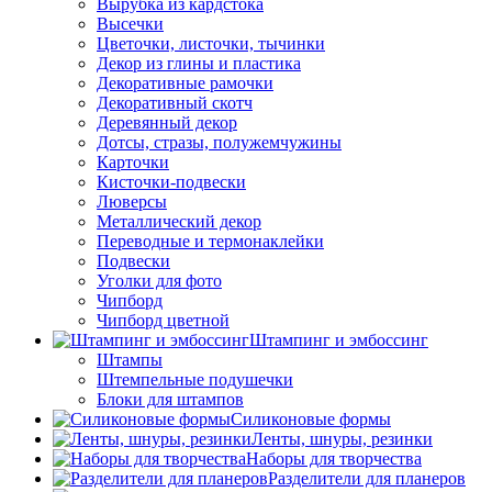
Вырубка из кардстока
Высечки
Цветочки, листочки, тычинки
Декор из глины и пластика
Декоративные рамочки
Декоративный скотч
Деревянный декор
Дотсы, стразы, полужемчужины
Карточки
Кисточки-подвески
Люверсы
Металлический декор
Переводные и термонаклейки
Подвески
Уголки для фото
Чипборд
Чипборд цветной
Штампинг и эмбоссинг
Штампы
Штемпельные подушечки
Блоки для штампов
Силиконовые формы
Ленты, шнуры, резинки
Наборы для творчества
Разделители для планеров