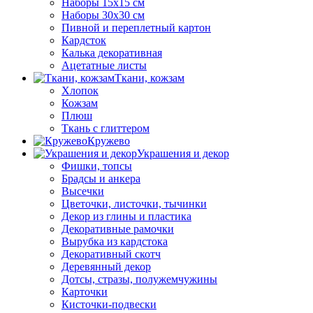
Наборы 15х15 см
Наборы 30х30 см
Пивной и переплетный картон
Кардсток
Калька декоративная
Ацетатные листы
Ткани, кожзам
Хлопок
Кожзам
Плюш
Ткань с глиттером
Кружево
Украшения и декор
Фишки, топсы
Брадсы и анкера
Высечки
Цветочки, листочки, тычинки
Декор из глины и пластика
Декоративные рамочки
Вырубка из кардстока
Декоративный скотч
Деревянный декор
Дотсы, стразы, полужемчужины
Карточки
Кисточки-подвески