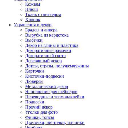
Кожзам
Плюш
Ткань с глиттером
Хлопок
Украшения и декор
Брадсы и анкера
Вырубка из кардстока
Высечки
Декор из глины и пластика
Декоративные рамочки
Декоративный скотч
Деревянный декор
Дотсы, стразы, полужемчужины
Карточки
Кисточки-подвески
Люверсы
Металлический декор
Наполнение для шейкеров
Переводные и термонаклейки
Подвески
Прочий декор
Уголки для фото
Фишки, топсы
Цветочки, листочки, тычинки
Чипборд