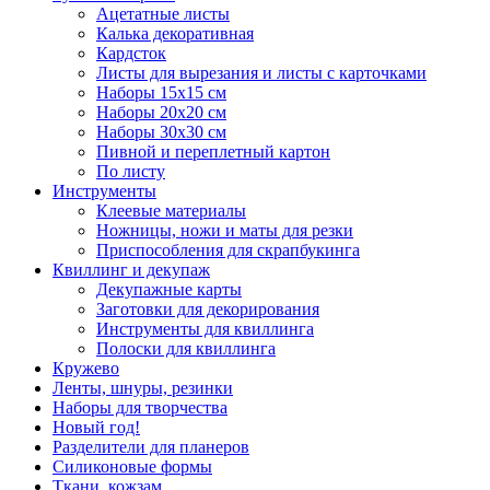
Ацетатные листы
Калька декоративная
Кардсток
Листы для вырезания и листы с карточками
Наборы 15х15 см
Наборы 20х20 см
Наборы 30х30 см
Пивной и переплетный картон
По листу
Инструменты
Клеевые материалы
Ножницы, ножи и маты для резки
Приспособления для скрапбукинга
Квиллинг и декупаж
Декупажные карты
Заготовки для декорирования
Инструменты для квиллинга
Полоски для квиллинга
Кружево
Ленты, шнуры, резинки
Наборы для творчества
Новый год!
Разделители для планеров
Силиконовые формы
Ткани, кожзам