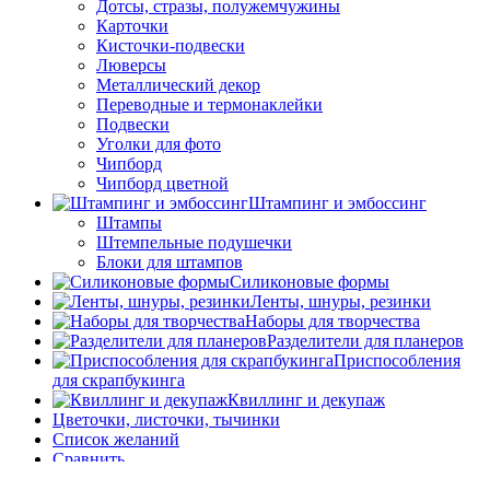
Дотсы, стразы, полужемчужины
Карточки
Кисточки-подвески
Люверсы
Металлический декор
Переводные и термонаклейки
Подвески
Уголки для фото
Чипборд
Чипборд цветной
Штампинг и эмбоссинг
Штампы
Штемпельные подушечки
Блоки для штампов
Силиконовые формы
Ленты, шнуры, резинки
Наборы для творчества
Разделители для планеров
Приспособления
для скрапбукинга
Квиллинг и декупаж
Цветочки, листочки, тычинки
Список желаний
Сравнить
Логин / Регистрация