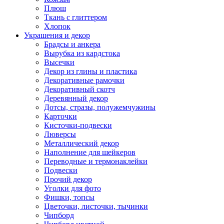
Плюш
Ткань с глиттером
Хлопок
Украшения и декор
Брадсы и анкера
Вырубка из кардстока
Высечки
Декор из глины и пластика
Декоративные рамочки
Декоративный скотч
Деревянный декор
Дотсы, стразы, полужемчужины
Карточки
Кисточки-подвески
Люверсы
Металлический декор
Наполнение для шейкеров
Переводные и термонаклейки
Подвески
Прочий декор
Уголки для фото
Фишки, топсы
Цветочки, листочки, тычинки
Чипборд