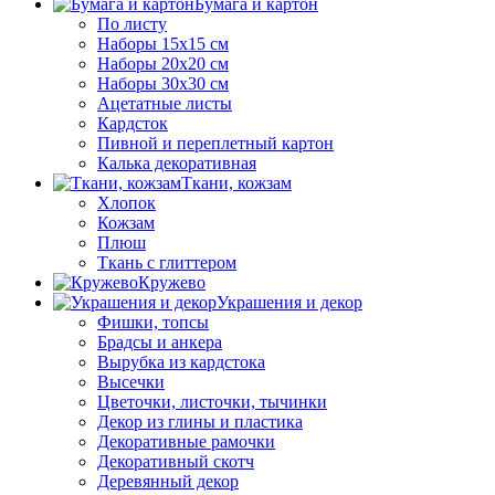
Бумага и картон
По листу
Наборы 15х15 см
Наборы 20х20 см
Наборы 30х30 см
Ацетатные листы
Кардсток
Пивной и переплетный картон
Калька декоративная
Ткани, кожзам
Хлопок
Кожзам
Плюш
Ткань с глиттером
Кружево
Украшения и декор
Фишки, топсы
Брадсы и анкера
Вырубка из кардстока
Высечки
Цветочки, листочки, тычинки
Декор из глины и пластика
Декоративные рамочки
Декоративный скотч
Деревянный декор