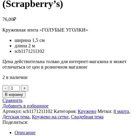
(Scrapberry’s)
76,00
₽
Кружевная лента «ГОЛУБЫЕ УГОЛКИ»
ширина 1,5 см
длина 2 м
scb1171211102
Цена действительна только для интернет-магазина и может
отличаться от цен в розничном магазине
2 в наличии
Количество
товара
В корзину
Кружевная
Сравнить
лента
Добавить в избранное
"ГОЛУБЫЕ
Артикул:
scb1171211102
Категория:
Кружево
Метки:
8 марта
,
УГОЛКИ"
Детская тема
,
Кружево на сетке
,
Свадебная тема
(Scrapberry's)
Поделиться:
Описание