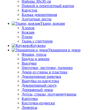
Наборы 30х30 см
Пивной и переплетный картон
Кардсток
Калька декоративная
Ацетатные листы
Ткани, кожзам
Хлопок
Кожзам
Плюш
Ткань с глиттером
Кружево
Украшения и декор
Фишки, топсы
Брадсы и анкера
Высечки
Цветочки, листочки, тычинки
Декор из глины и пластика
Декоративные рамочки
Вырубка из кардстока
Декоративный скотч
Деревянный декор
Дотсы, стразы, полужемчужины
Карточки
Кисточки-подвески
Люверсы