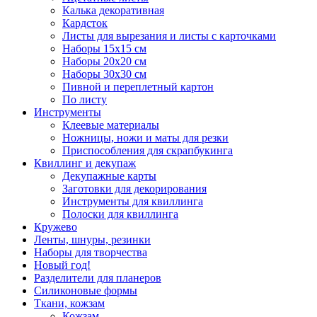
Калька декоративная
Кардсток
Листы для вырезания и листы с карточками
Наборы 15х15 см
Наборы 20х20 см
Наборы 30х30 см
Пивной и переплетный картон
По листу
Инструменты
Клеевые материалы
Ножницы, ножи и маты для резки
Приспособления для скрапбукинга
Квиллинг и декупаж
Декупажные карты
Заготовки для декорирования
Инструменты для квиллинга
Полоски для квиллинга
Кружево
Ленты, шнуры, резинки
Наборы для творчества
Новый год!
Разделители для планеров
Силиконовые формы
Ткани, кожзам
Кожзам