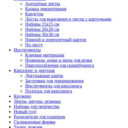
Ацетатные листы
Калька декоративная
Кардсток
Листы для вырезания и листы с карточками
Наборы 15х15 см
Наборы 20х20 см
Наборы 30х30 см
Пивной и переплетный картон
По листу
Инструменты
Клеевые материалы
Ножницы, ножи и маты для резки
Приспособления для скрапбукинга
Квиллинг и декупаж
Декупажные карты
Заготовки для декорирования
Инструменты для квиллинга
Полоски для квиллинга
Кружево
Ленты, шнуры, резинки
Наборы для творчества
Новый год!
Разделители для планеров
Силиконовые формы
Ткани, кожзам