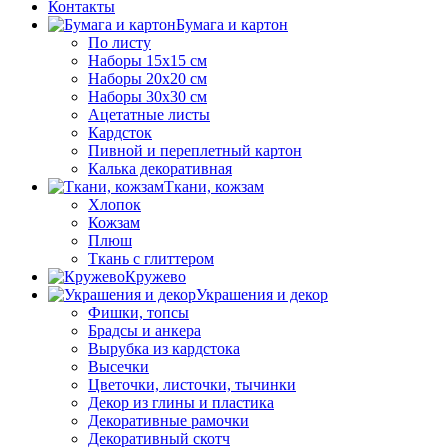
Контакты
Бумага и картон
По листу
Наборы 15х15 см
Наборы 20х20 см
Наборы 30х30 см
Ацетатные листы
Кардсток
Пивной и переплетный картон
Калька декоративная
Ткани, кожзам
Хлопок
Кожзам
Плюш
Ткань с глиттером
Кружево
Украшения и декор
Фишки, топсы
Брадсы и анкера
Вырубка из кардстока
Высечки
Цветочки, листочки, тычинки
Декор из глины и пластика
Декоративные рамочки
Декоративный скотч