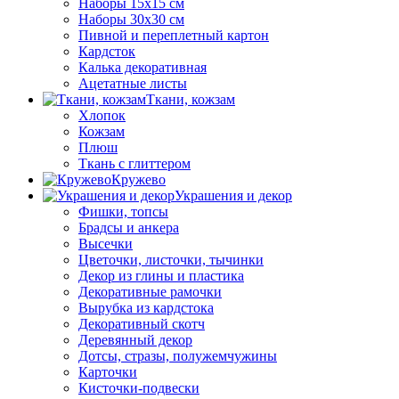
Наборы 15х15 см
Наборы 30х30 см
Пивной и переплетный картон
Кардсток
Калька декоративная
Ацетатные листы
Ткани, кожзам
Хлопок
Кожзам
Плюш
Ткань с глиттером
Кружево
Украшения и декор
Фишки, топсы
Брадсы и анкера
Высечки
Цветочки, листочки, тычинки
Декор из глины и пластика
Декоративные рамочки
Вырубка из кардстока
Декоративный скотч
Деревянный декор
Дотсы, стразы, полужемчужины
Карточки
Кисточки-подвески