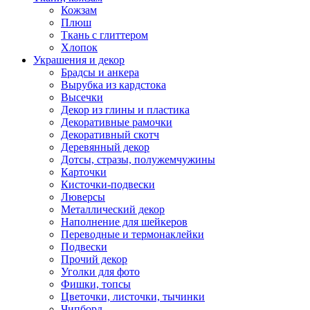
Кожзам
Плюш
Ткань с глиттером
Хлопок
Украшения и декор
Брадсы и анкера
Вырубка из кардстока
Высечки
Декор из глины и пластика
Декоративные рамочки
Декоративный скотч
Деревянный декор
Дотсы, стразы, полужемчужины
Карточки
Кисточки-подвески
Люверсы
Металлический декор
Наполнение для шейкеров
Переводные и термонаклейки
Подвески
Прочий декор
Уголки для фото
Фишки, топсы
Цветочки, листочки, тычинки
Чипборд