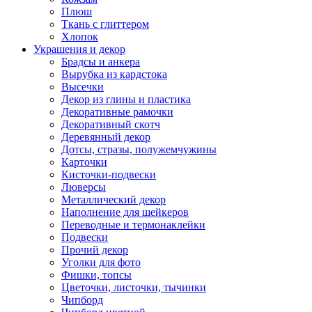
Плюш
Ткань с глиттером
Хлопок
Украшения и декор
Брадсы и анкера
Вырубка из кардстока
Высечки
Декор из глины и пластика
Декоративные рамочки
Декоративный скотч
Деревянный декор
Дотсы, стразы, полужемчужины
Карточки
Кисточки-подвески
Люверсы
Металлический декор
Наполнение для шейкеров
Переводные и термонаклейки
Подвески
Прочий декор
Уголки для фото
Фишки, топсы
Цветочки, листочки, тычинки
Чипборд