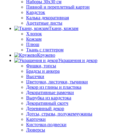
Наборы 30х30 см
Пивной и переплетный картон
Кардсток
Калька декоративная
Ацетатные листы
Ткани, кожзам
Хлопок
Кожзам
Плюш
Ткань с глиттером
Кружево
Украшения и декор
Фишки, топсы
Брадсы и анкера
Высечки
Цветочки, листочки, тычинки
Декор из глины и пластика
Декоративные рамочки
Вырубка из кардстока
Декоративный скотч
Деревянный декор
Дотсы, стразы, полужемчужины
Карточки
Кисточки-подвески
Люверсы