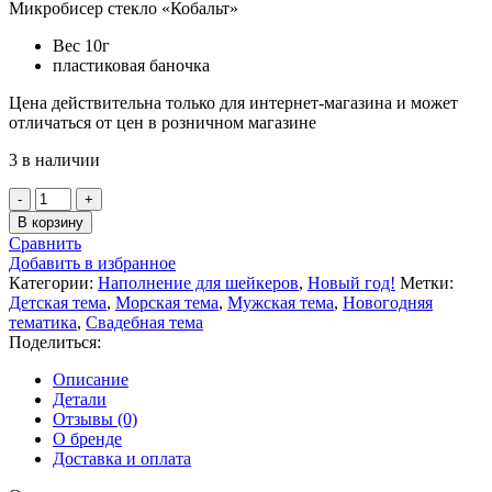
Микробисер стекло «Кобальт»
Вес 10г
пластиковая баночка
Цена действительна только для интернет-магазина и может
отличаться от цен в розничном магазине
3 в наличии
Количество
товара
В корзину
Микробисер
Сравнить
стекло
Добавить в избранное
"Кобальт"
Категории:
Наполнение для шейкеров
,
Новый год!
Метки:
Детская тема
,
Морская тема
,
Мужская тема
,
Новогодняя
тематика
,
Свадебная тема
Поделиться:
Описание
Детали
Отзывы (0)
О бренде
Доставка и оплата