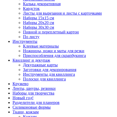
Калька декоративная
Кардсток
Листы для вырезания и листы с карточками
Наборы 15х15 см
Наборы 20х20 см
Наборы 30х30 см
Пивной и переплетный картон
По листу
Инструменты
Клеевые материалы
Ножницы, ножи и маты для резки
Приспособления для скрапбукинга
Квиллинг и декупаж
Декупажные карты
Заготовки для декорирования
Инструменты для квиллинга
Полоски для квиллинга
Кружево
Ленты, шнуры, резинки
Наборы для творчества
Новый год!
Разделители для планеров
Силиконовые формы
Ткани, кожзам
Кожзам