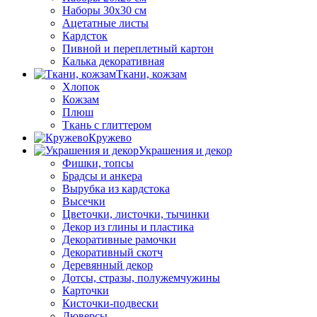
Наборы 30х30 см
Ацетатные листы
Кардсток
Пивной и переплетный картон
Калька декоративная
Ткани, кожзам
Хлопок
Кожзам
Плюш
Ткань с глиттером
Кружево
Украшения и декор
Фишки, топсы
Брадсы и анкера
Вырубка из кардстока
Высечки
Цветочки, листочки, тычинки
Декор из глины и пластика
Декоративные рамочки
Декоративный скотч
Деревянный декор
Дотсы, стразы, полужемчужины
Карточки
Кисточки-подвески
Люверсы