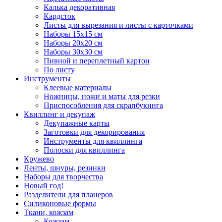
Калька декоративная
Кардсток
Листы для вырезания и листы с карточками
Наборы 15х15 см
Наборы 20х20 см
Наборы 30х30 см
Пивной и переплетный картон
По листу
Инструменты
Клеевые материалы
Ножницы, ножи и маты для резки
Приспособления для скрапбукинга
Квиллинг и декупаж
Декупажные карты
Заготовки для декорирования
Инструменты для квиллинга
Полоски для квиллинга
Кружево
Ленты, шнуры, резинки
Наборы для творчества
Новый год!
Разделители для планеров
Силиконовые формы
Ткани, кожзам
Кожзам