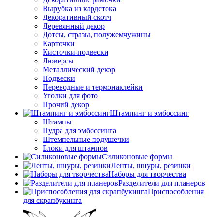
Вырубка из кардстока
Декоративный скотч
Деревянный декор
Дотсы, стразы, полужемчужины
Карточки
Кисточки-подвески
Люверсы
Металлический декор
Подвески
Переводные и термонаклейки
Уголки для фото
Прочий декор
Штампинг и эмбоссинг
Штампы
Пудра для эмбоссинга
Штемпельные подушечки
Блоки для штампов
Силиконовые формы
Ленты, шнуры, резинки
Наборы для творчества
Разделители для планеров
Приспособления
для скрапбукинга