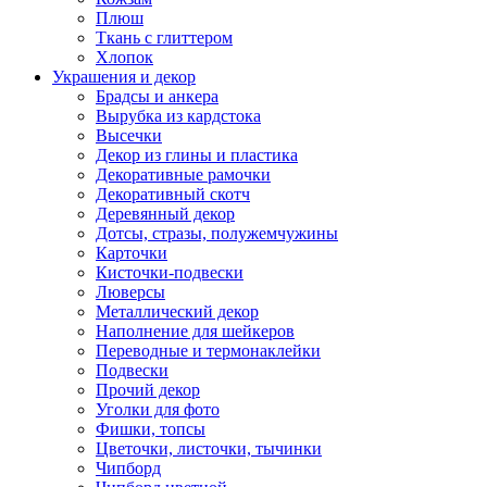
Плюш
Ткань с глиттером
Хлопок
Украшения и декор
Брадсы и анкера
Вырубка из кардстока
Высечки
Декор из глины и пластика
Декоративные рамочки
Декоративный скотч
Деревянный декор
Дотсы, стразы, полужемчужины
Карточки
Кисточки-подвески
Люверсы
Металлический декор
Наполнение для шейкеров
Переводные и термонаклейки
Подвески
Прочий декор
Уголки для фото
Фишки, топсы
Цветочки, листочки, тычинки
Чипборд