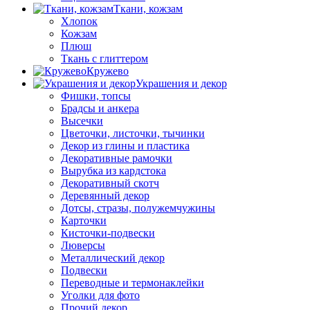
Ткани, кожзам
Хлопок
Кожзам
Плюш
Ткань с глиттером
Кружево
Украшения и декор
Фишки, топсы
Брадсы и анкера
Высечки
Цветочки, листочки, тычинки
Декор из глины и пластика
Декоративные рамочки
Вырубка из кардстока
Декоративный скотч
Деревянный декор
Дотсы, стразы, полужемчужины
Карточки
Кисточки-подвески
Люверсы
Металлический декор
Подвески
Переводные и термонаклейки
Уголки для фото
Прочий декор