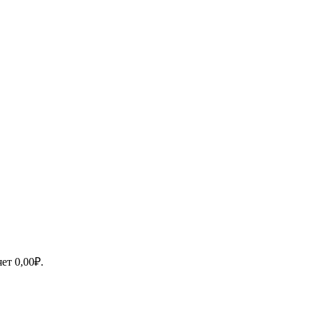
яет
0,00
₽
.