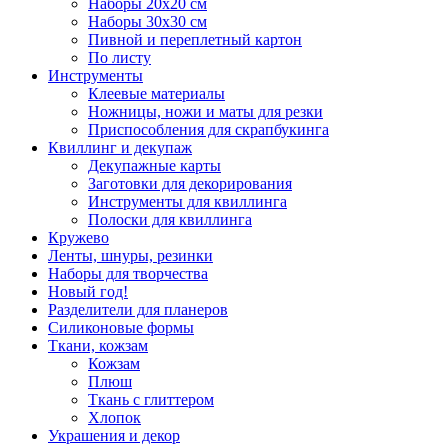
Наборы 20х20 см
Наборы 30х30 см
Пивной и переплетный картон
По листу
Инструменты
Клеевые материалы
Ножницы, ножи и маты для резки
Приспособления для скрапбукинга
Квиллинг и декупаж
Декупажные карты
Заготовки для декорирования
Инструменты для квиллинга
Полоски для квиллинга
Кружево
Ленты, шнуры, резинки
Наборы для творчества
Новый год!
Разделители для планеров
Силиконовые формы
Ткани, кожзам
Кожзам
Плюш
Ткань с глиттером
Хлопок
Украшения и декор