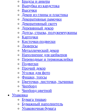
Брадсы и анкера
Вырубка из кардстока
Высечки
Декор из глины и пластика
Декоративные рамочки
Декоративный скотч
Деревянный декор
Дотсы, стразы, полужемчужины
Карточки
Кисточки-подвески
Люверсы
Металлический декор
Наполнение для шейкеров
Переводные и термонаклейки
Подвески
Прочий декор
Уголки для фото
Фишки, топсы
Цветочки, листочки, тычинки
Чипборд
Чипборд цветной
Упаковка
Бумага тишью
Бумажный наполнитель
Упаковочная бумага