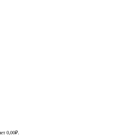
яет
0,00
₽
.