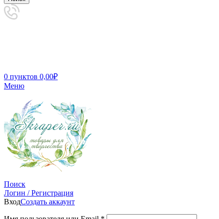
0
пунктов
0,00
₽
Меню
Поиск
Логин / Регистрация
Вход
Создать аккаунт
Имя пользователя или Email
*