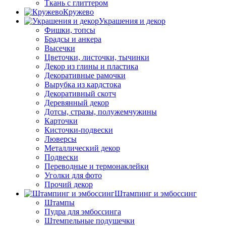
Ткань с глиттером
Кружево
Украшения и декор
Фишки, топсы
Брадсы и анкера
Высечки
Цветочки, листочки, тычинки
Декор из глины и пластика
Декоративные рамочки
Вырубка из кардстока
Декоративный скотч
Деревянный декор
Дотсы, стразы, полужемчужины
Карточки
Кисточки-подвески
Люверсы
Металлический декор
Подвески
Переводные и термонаклейки
Уголки для фото
Прочий декор
Штампинг и эмбоссинг
Штампы
Пудра для эмбоссинга
Штемпельные подушечки