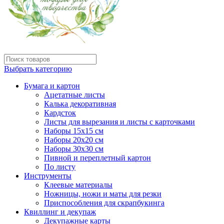
Выбрать категорию
Бумага и картон
Ацетатные листы
Калька декоративная
Кардсток
Листы для вырезания и листы с карточками
Наборы 15х15 см
Наборы 20х20 см
Наборы 30х30 см
Пивной и переплетный картон
По листу
Инструменты
Клеевые материалы
Ножницы, ножи и маты для резки
Приспособления для скрапбукинга
Квиллинг и декупаж
Декупажные карты