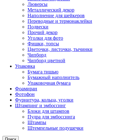
Люверсы
Металлический декор
Наполнение для шейкеров
Переводные и термонаклейки
Подвески
Прочий декор
Уголки для фото
Фишки, топсы
Цветочки, листочки, тычинки
Чипборд
Чипборд цветной
Упаковка
Бумага тишью
Бумажный наполнитель
Упаковочная бумага
Фоамиран
Фотофон
Фурнитура, кольца, уголки
Штампинг и эмбоссинг
Блоки для штампов
Пудра для эмбоссинга
Штампы
Штемпельные подушечки
Поиск