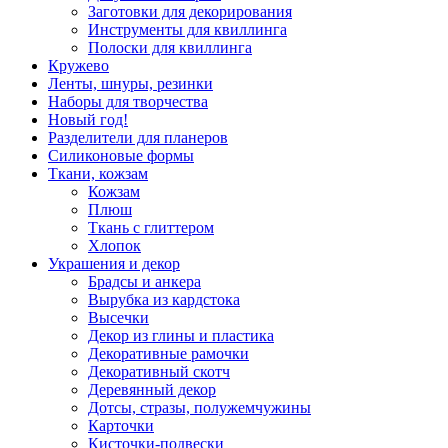
Заготовки для декорирования
Инструменты для квиллинга
Полоски для квиллинга
Кружево
Ленты, шнуры, резинки
Наборы для творчества
Новый год!
Разделители для планеров
Силиконовые формы
Ткани, кожзам
Кожзам
Плюш
Ткань с глиттером
Хлопок
Украшения и декор
Брадсы и анкера
Вырубка из кардстока
Высечки
Декор из глины и пластика
Декоративные рамочки
Декоративный скотч
Деревянный декор
Дотсы, стразы, полужемчужины
Карточки
Кисточки-подвески