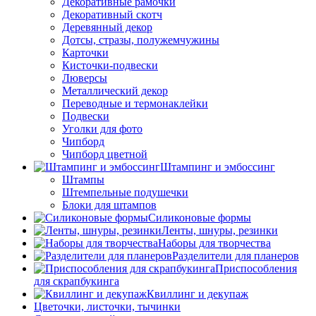
Декоративные рамочки
Декоративный скотч
Деревянный декор
Дотсы, стразы, полужемчужины
Карточки
Кисточки-подвески
Люверсы
Металлический декор
Переводные и термонаклейки
Подвески
Уголки для фото
Чипборд
Чипборд цветной
Штампинг и эмбоссинг
Штампы
Штемпельные подушечки
Блоки для штампов
Силиконовые формы
Ленты, шнуры, резинки
Наборы для творчества
Разделители для планеров
Приспособления
для скрапбукинга
Квиллинг и декупаж
Цветочки, листочки, тычинки