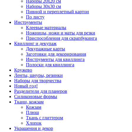
Наборы 20х20 см
Наборы 30х30 см
Пивной и переплетный картон
По листу
Инструменты
Клеевые материалы
Ножницы, ножи и маты для резки
Приспособления для скрапбукинга
Квиллинг и декупаж
Декупажные карты
Заготовки для декорирования
Инструменты для квиллинга
Полоски для квиллинга
Кружево
Ленты, шнуры, резинки
Наборы для творчества
Новый год!
Разделители для планеров
Силиконовые формы
Ткани, кожзам
Кожзам
Плюш
Ткань с глиттером
Хлопок
Украшения и декор