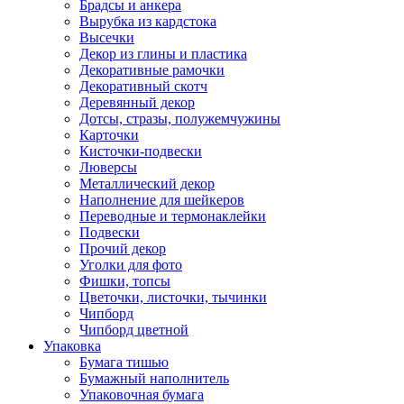
Брадсы и анкера
Вырубка из кардстока
Высечки
Декор из глины и пластика
Декоративные рамочки
Декоративный скотч
Деревянный декор
Дотсы, стразы, полужемчужины
Карточки
Кисточки-подвески
Люверсы
Металлический декор
Наполнение для шейкеров
Переводные и термонаклейки
Подвески
Прочий декор
Уголки для фото
Фишки, топсы
Цветочки, листочки, тычинки
Чипборд
Чипборд цветной
Упаковка
Бумага тишью
Бумажный наполнитель
Упаковочная бумага