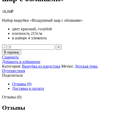
18,00
₽
Набор вырубки «Воздушный шар с облаками»
цвет красный, голубой
плотность 215г/м
в наборе 4 элемента
Количество
товара
В корзину
Набор
Сравнить
вырубки
Добавить в избранное
«Воздушный
Категория:
Вырубка из кардстока
Метки:
Детская тема
,
шар
Путешествия
с
Поделиться:
облаками»
Отзывы (0)
Доставка и оплата
Отзывы (0)
Отзывы