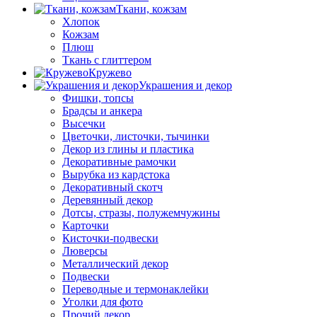
Ткани, кожзам
Хлопок
Кожзам
Плюш
Ткань с глиттером
Кружево
Украшения и декор
Фишки, топсы
Брадсы и анкера
Высечки
Цветочки, листочки, тычинки
Декор из глины и пластика
Декоративные рамочки
Вырубка из кардстока
Декоративный скотч
Деревянный декор
Дотсы, стразы, полужемчужины
Карточки
Кисточки-подвески
Люверсы
Металлический декор
Подвески
Переводные и термонаклейки
Уголки для фото
Прочий декор