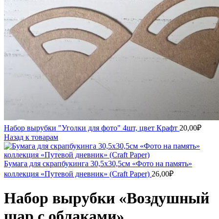
Набор вырубки "Уголки для фото" 4шт, цвет Крафт
20,00
₽
Назад к товарам
Бумага для скрапбукинга 30,5х30,5см «Фото на память»
коллекция «Путевой дневник» (Craft Paper)
26,00
₽
Набор вырубки «Воздушный
шар с облаками»