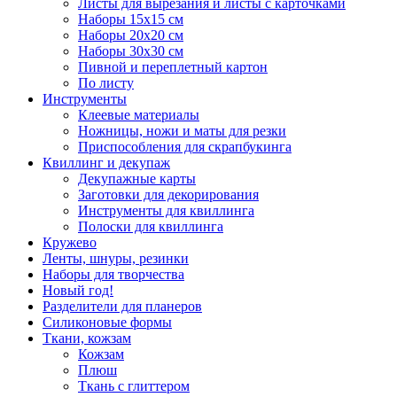
Листы для вырезания и листы с карточками
Наборы 15х15 см
Наборы 20х20 см
Наборы 30х30 см
Пивной и переплетный картон
По листу
Инструменты
Клеевые материалы
Ножницы, ножи и маты для резки
Приспособления для скрапбукинга
Квиллинг и декупаж
Декупажные карты
Заготовки для декорирования
Инструменты для квиллинга
Полоски для квиллинга
Кружево
Ленты, шнуры, резинки
Наборы для творчества
Новый год!
Разделители для планеров
Силиконовые формы
Ткани, кожзам
Кожзам
Плюш
Ткань с глиттером