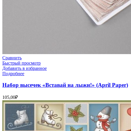
Сравнить
Быстрый просмотр
Добавить в избранное
Подробнее
Набор высечек «Вставай на лыжи!» (April Paper)
105,00
₽