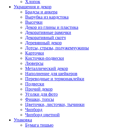
Хлопок
Украшения и декор
Брадсы и анкера
Вырубка из кардстока
Высечки
Декор из глины и пластика
Декоративные рамочки
Декоративный скотч
Деревянный декор
Дотсы, стразы, полужемчужины
Карточки
Кисточки-подвески
Люверсы
Металлический декор
Наполнение для шейкеров
Переводные и термонаклейки
Подвески
Прочий декор
Уголки для фото
Фишки, топсы
Цветочки, листочки, тычинки
Чипборд
Чипборд цветной
Упаковка
Бумага тишью