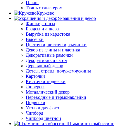
Плюш
Ткань с глиттером
Кружево
Украшения и декор
Фишки, топсы
Брадсы и анкера
Вырубка из кардстока
Высечки
Цветочки, листочки, тычинки
Декор из глины и пластика
Декоративные рамочки
Декоративный скотч
Деревянный декор
Дотсы, стразы, полужемчужины
Карточки
Кисточки-подвески
Люверсы
Металлический декор
Переводные и термонаклейки
Подвески
Уголки для фото
Чипборд
Чипборд цветной
Штампинг и эмбоссинг
Штампы