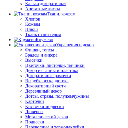
Калька декоративная
Ацетатные листы
Ткани, кожзам
Хлопок
Кожзам
Плюш
Ткань с глиттером
Кружево
Украшения и декор
Фишки, топсы
Брадсы и анкера
Высечки
Цветочки, листочки, тычинки
Декор из глины и пластика
Декоративные рамочки
Вырубка из кардстока
Декоративный скотч
Деревянный декор
Дотсы, стразы, полужемчужины
Карточки
Кисточки-подвески
Люверсы
Металлический декор
Подвески
Переводные и термонаклейки