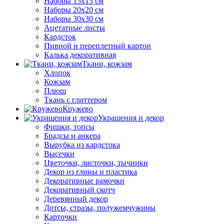
Наборы 15х15 см
Наборы 20х20 см
Наборы 30х30 см
Ацетатные листы
Кардсток
Пивной и переплетный картон
Калька декоративная
Ткани, кожзам
Хлопок
Кожзам
Плюш
Ткань с глиттером
Кружево
Украшения и декор
Фишки, топсы
Брадсы и анкера
Вырубка из кардстока
Высечки
Цветочки, листочки, тычинки
Декор из глины и пластика
Декоративные рамочки
Декоративный скотч
Деревянный декор
Дотсы, стразы, полужемчужины
Карточки