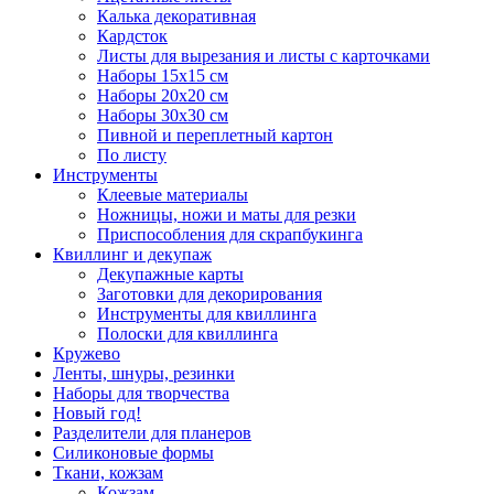
Калька декоративная
Кардсток
Листы для вырезания и листы с карточками
Наборы 15х15 см
Наборы 20х20 см
Наборы 30х30 см
Пивной и переплетный картон
По листу
Инструменты
Клеевые материалы
Ножницы, ножи и маты для резки
Приспособления для скрапбукинга
Квиллинг и декупаж
Декупажные карты
Заготовки для декорирования
Инструменты для квиллинга
Полоски для квиллинга
Кружево
Ленты, шнуры, резинки
Наборы для творчества
Новый год!
Разделители для планеров
Силиконовые формы
Ткани, кожзам
Кожзам