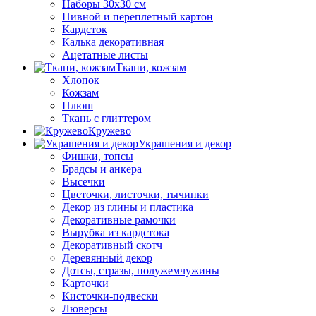
Наборы 30х30 см
Пивной и переплетный картон
Кардсток
Калька декоративная
Ацетатные листы
Ткани, кожзам
Хлопок
Кожзам
Плюш
Ткань с глиттером
Кружево
Украшения и декор
Фишки, топсы
Брадсы и анкера
Высечки
Цветочки, листочки, тычинки
Декор из глины и пластика
Декоративные рамочки
Вырубка из кардстока
Декоративный скотч
Деревянный декор
Дотсы, стразы, полужемчужины
Карточки
Кисточки-подвески
Люверсы