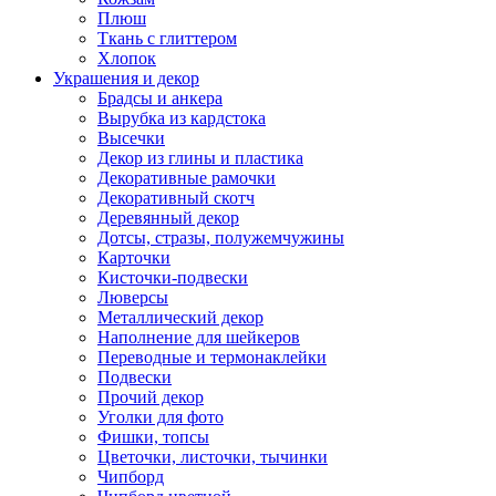
Плюш
Ткань с глиттером
Хлопок
Украшения и декор
Брадсы и анкера
Вырубка из кардстока
Высечки
Декор из глины и пластика
Декоративные рамочки
Декоративный скотч
Деревянный декор
Дотсы, стразы, полужемчужины
Карточки
Кисточки-подвески
Люверсы
Металлический декор
Наполнение для шейкеров
Переводные и термонаклейки
Подвески
Прочий декор
Уголки для фото
Фишки, топсы
Цветочки, листочки, тычинки
Чипборд