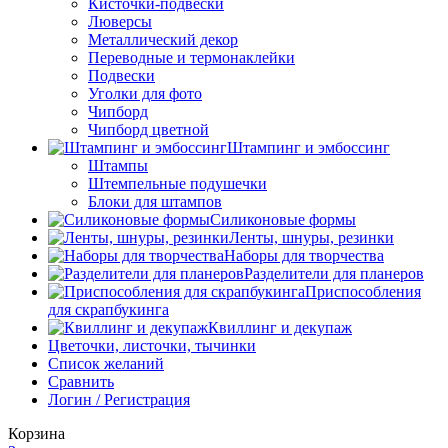
Кисточки-подвески
Люверсы
Металлический декор
Переводные и термонаклейки
Подвески
Уголки для фото
Чипборд
Чипборд цветной
Штампинг и эмбоссинг
Штампы
Штемпельные подушечки
Блоки для штампов
Силиконовые формы
Ленты, шнуры, резинки
Наборы для творчества
Разделители для планеров
Приспособления
для скрапбукинга
Квиллинг и декупаж
Цветочки, листочки, тычинки
Список желаний
Сравнить
Логин / Регистрация
Корзина