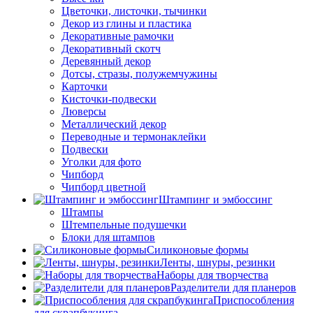
Цветочки, листочки, тычинки
Декор из глины и пластика
Декоративные рамочки
Декоративный скотч
Деревянный декор
Дотсы, стразы, полужемчужины
Карточки
Кисточки-подвески
Люверсы
Металлический декор
Переводные и термонаклейки
Подвески
Уголки для фото
Чипборд
Чипборд цветной
Штампинг и эмбоссинг
Штампы
Штемпельные подушечки
Блоки для штампов
Силиконовые формы
Ленты, шнуры, резинки
Наборы для творчества
Разделители для планеров
Приспособления
для скрапбукинга