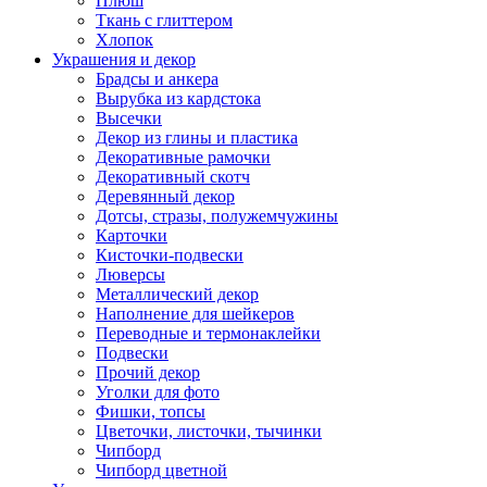
Плюш
Ткань с глиттером
Хлопок
Украшения и декор
Брадсы и анкера
Вырубка из кардстока
Высечки
Декор из глины и пластика
Декоративные рамочки
Декоративный скотч
Деревянный декор
Дотсы, стразы, полужемчужины
Карточки
Кисточки-подвески
Люверсы
Металлический декор
Наполнение для шейкеров
Переводные и термонаклейки
Подвески
Прочий декор
Уголки для фото
Фишки, топсы
Цветочки, листочки, тычинки
Чипборд
Чипборд цветной