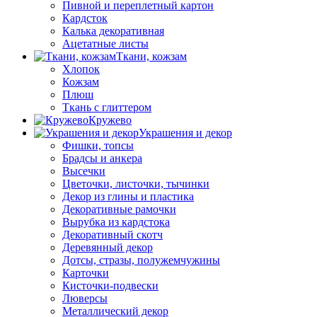
Пивной и переплетный картон
Кардсток
Калька декоративная
Ацетатные листы
Ткани, кожзам
Хлопок
Кожзам
Плюш
Ткань с глиттером
Кружево
Украшения и декор
Фишки, топсы
Брадсы и анкера
Высечки
Цветочки, листочки, тычинки
Декор из глины и пластика
Декоративные рамочки
Вырубка из кардстока
Декоративный скотч
Деревянный декор
Дотсы, стразы, полужемчужины
Карточки
Кисточки-подвески
Люверсы
Металлический декор