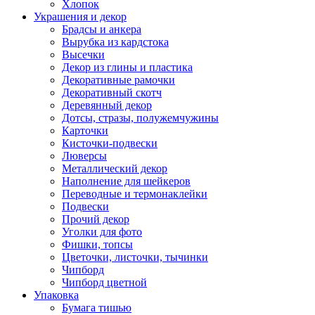
Хлопок
Украшения и декор
Брадсы и анкера
Вырубка из кардстока
Высечки
Декор из глины и пластика
Декоративные рамочки
Декоративный скотч
Деревянный декор
Дотсы, стразы, полужемчужины
Карточки
Кисточки-подвески
Люверсы
Металлический декор
Наполнение для шейкеров
Переводные и термонаклейки
Подвески
Прочий декор
Уголки для фото
Фишки, топсы
Цветочки, листочки, тычинки
Чипборд
Чипборд цветной
Упаковка
Бумага тишью