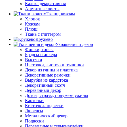
Калька декоративная
Ацетатные листы
Ткани, кожзам
Хлопок
Кожзам
Плюш
Ткань с глиттером
Кружево
Украшения и декор
Фишки, топсы
Брадсы и анкера
Высечки
Цветочки, листочки, тычинки
Декор из глины и пластика
Декоративные рамочки
Вырубка из кардстока
Декоративный скотч
Деревянный декор
Дотсы, стразы, полужемчужины
Карточки
Кисточки-подвески
Люверсы
Металлический декор
Подвески
Переводные и термонаклейки