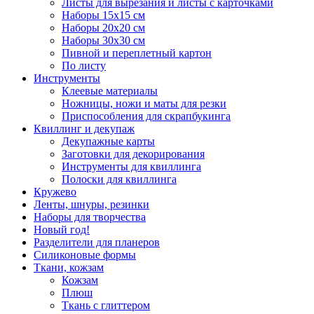
Листы для вырезания и листы с карточками
Наборы 15х15 см
Наборы 20х20 см
Наборы 30х30 см
Пивной и переплетный картон
По листу
Инструменты
Клеевые материалы
Ножницы, ножи и маты для резки
Приспособления для скрапбукинга
Квиллинг и декупаж
Декупажные карты
Заготовки для декорирования
Инструменты для квиллинга
Полоски для квиллинга
Кружево
Ленты, шнуры, резинки
Наборы для творчества
Новый год!
Разделители для планеров
Силиконовые формы
Ткани, кожзам
Кожзам
Плюш
Ткань с глиттером