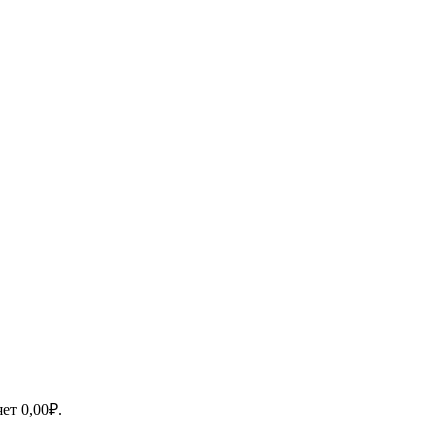
яет
0,00
₽
.