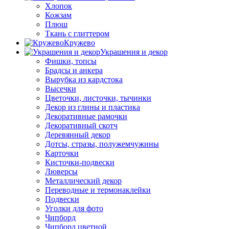
Хлопок
Кожзам
Плюш
Ткань с глиттером
Кружево
Украшения и декор
Фишки, топсы
Брадсы и анкера
Вырубка из кардстока
Высечки
Цветочки, листочки, тычинки
Декор из глины и пластика
Декоративные рамочки
Декоративный скотч
Деревянный декор
Дотсы, стразы, полужемчужины
Карточки
Кисточки-подвески
Люверсы
Металлический декор
Переводные и термонаклейки
Подвески
Уголки для фото
Чипборд
Чипборд цветной