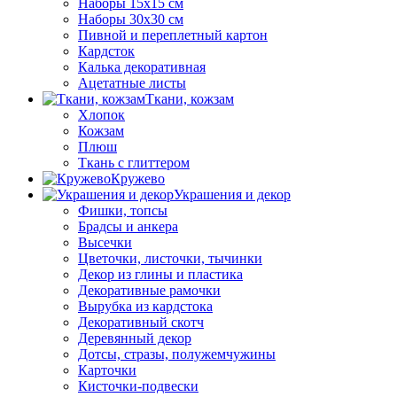
Наборы 15х15 см
Наборы 30х30 см
Пивной и переплетный картон
Кардсток
Калька декоративная
Ацетатные листы
Ткани, кожзам
Хлопок
Кожзам
Плюш
Ткань с глиттером
Кружево
Украшения и декор
Фишки, топсы
Брадсы и анкера
Высечки
Цветочки, листочки, тычинки
Декор из глины и пластика
Декоративные рамочки
Вырубка из кардстока
Декоративный скотч
Деревянный декор
Дотсы, стразы, полужемчужины
Карточки
Кисточки-подвески