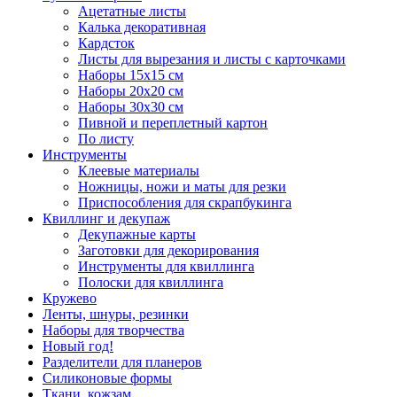
Ацетатные листы
Калька декоративная
Кардсток
Листы для вырезания и листы с карточками
Наборы 15х15 см
Наборы 20х20 см
Наборы 30х30 см
Пивной и переплетный картон
По листу
Инструменты
Клеевые материалы
Ножницы, ножи и маты для резки
Приспособления для скрапбукинга
Квиллинг и декупаж
Декупажные карты
Заготовки для декорирования
Инструменты для квиллинга
Полоски для квиллинга
Кружево
Ленты, шнуры, резинки
Наборы для творчества
Новый год!
Разделители для планеров
Силиконовые формы
Ткани, кожзам