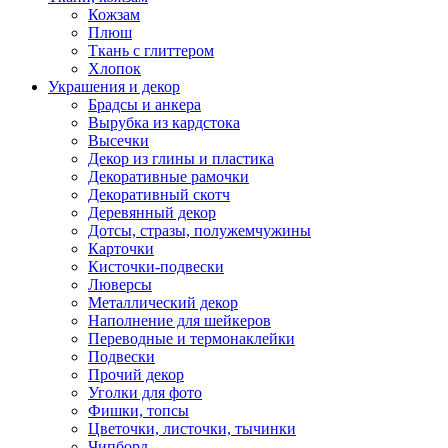
Кожзам
Плюш
Ткань с глиттером
Хлопок
Украшения и декор
Брадсы и анкера
Вырубка из кардстока
Высечки
Декор из глины и пластика
Декоративные рамочки
Декоративный скотч
Деревянный декор
Дотсы, стразы, полужемчужины
Карточки
Кисточки-подвески
Люверсы
Металлический декор
Наполнение для шейкеров
Переводные и термонаклейки
Подвески
Прочий декор
Уголки для фото
Фишки, топсы
Цветочки, листочки, тычинки
Чипборд