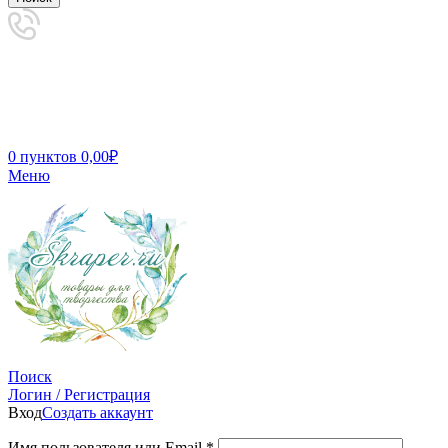
0
пунктов
0,00
₽
Меню
Поиск
Логин / Регистрация
Вход
Создать аккаунт
Имя пользователя или Email
*