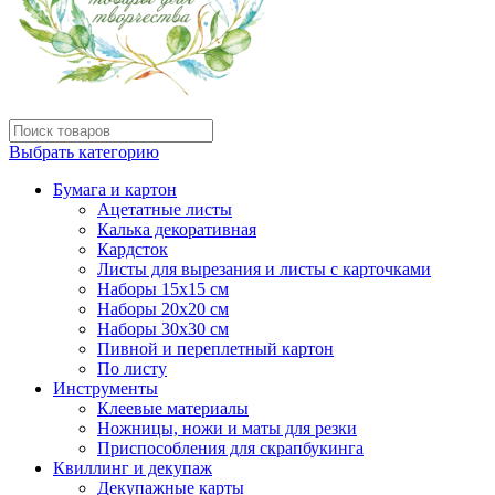
Выбрать категорию
Бумага и картон
Ацетатные листы
Калька декоративная
Кардсток
Листы для вырезания и листы с карточками
Наборы 15х15 см
Наборы 20х20 см
Наборы 30х30 см
Пивной и переплетный картон
По листу
Инструменты
Клеевые материалы
Ножницы, ножи и маты для резки
Приспособления для скрапбукинга
Квиллинг и декупаж
Декупажные карты