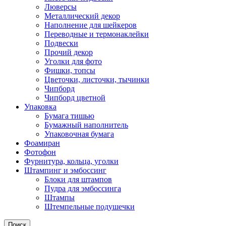
Люверсы
Металлический декор
Наполнение для шейкеров
Переводные и термонаклейки
Подвески
Прочий декор
Уголки для фото
Фишки, топсы
Цветочки, листочки, тычинки
Чипборд
Чипборд цветной
Упаковка
Бумага тишью
Бумажный наполнитель
Упаковочная бумага
Фоамиран
Фотофон
Фурнитура, кольца, уголки
Штампинг и эмбоссинг
Блоки для штампов
Пудра для эмбоссинга
Штампы
Штемпельные подушечки
Поиск