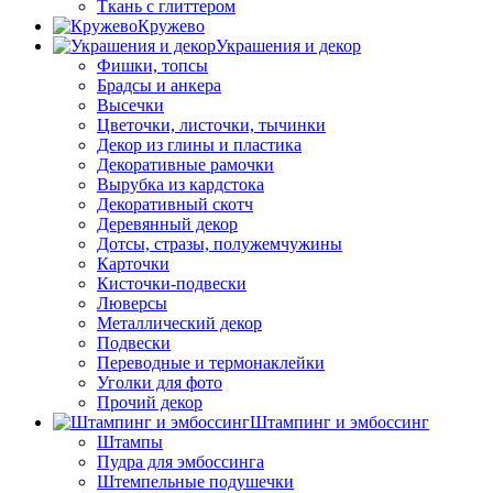
Ткань с глиттером
Кружево
Украшения и декор
Фишки, топсы
Брадсы и анкера
Высечки
Цветочки, листочки, тычинки
Декор из глины и пластика
Декоративные рамочки
Вырубка из кардстока
Декоративный скотч
Деревянный декор
Дотсы, стразы, полужемчужины
Карточки
Кисточки-подвески
Люверсы
Металлический декор
Подвески
Переводные и термонаклейки
Уголки для фото
Прочий декор
Штампинг и эмбоссинг
Штампы
Пудра для эмбоссинга
Штемпельные подушечки