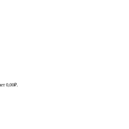
яет
0,00
₽
.