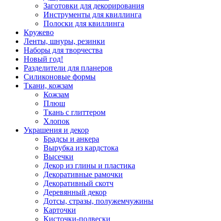
Заготовки для декорирования
Инструменты для квиллинга
Полоски для квиллинга
Кружево
Ленты, шнуры, резинки
Наборы для творчества
Новый год!
Разделители для планеров
Силиконовые формы
Ткани, кожзам
Кожзам
Плюш
Ткань с глиттером
Хлопок
Украшения и декор
Брадсы и анкера
Вырубка из кардстока
Высечки
Декор из глины и пластика
Декоративные рамочки
Декоративный скотч
Деревянный декор
Дотсы, стразы, полужемчужины
Карточки
Кисточки-подвески