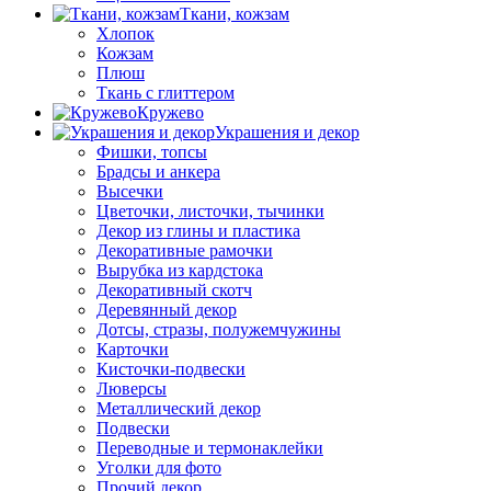
Ткани, кожзам
Хлопок
Кожзам
Плюш
Ткань с глиттером
Кружево
Украшения и декор
Фишки, топсы
Брадсы и анкера
Высечки
Цветочки, листочки, тычинки
Декор из глины и пластика
Декоративные рамочки
Вырубка из кардстока
Декоративный скотч
Деревянный декор
Дотсы, стразы, полужемчужины
Карточки
Кисточки-подвески
Люверсы
Металлический декор
Подвески
Переводные и термонаклейки
Уголки для фото
Прочий декор