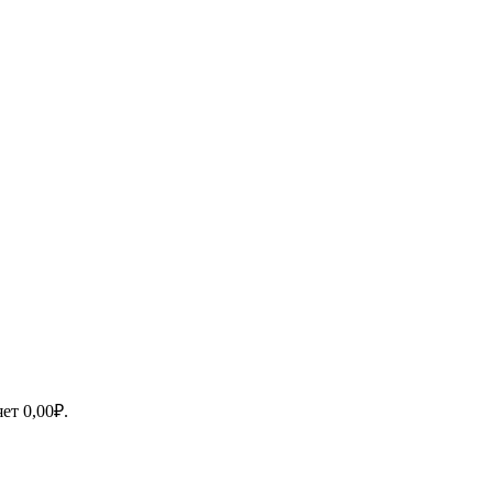
яет
0,00
₽
.