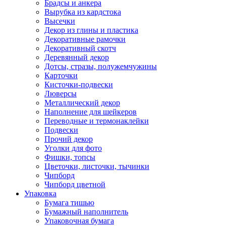
Брадсы и анкера
Вырубка из кардстока
Высечки
Декор из глины и пластика
Декоративные рамочки
Декоративный скотч
Деревянный декор
Дотсы, стразы, полужемчужины
Карточки
Кисточки-подвески
Люверсы
Металлический декор
Наполнение для шейкеров
Переводные и термонаклейки
Подвески
Прочий декор
Уголки для фото
Фишки, топсы
Цветочки, листочки, тычинки
Чипборд
Чипборд цветной
Упаковка
Бумага тишью
Бумажный наполнитель
Упаковочная бумага