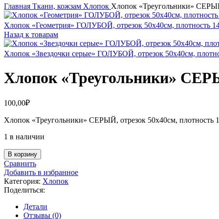
Главная
Ткани, кожзам
Хлопок
Хлопок «Треугольники» СЕРЫЙ,
Хлопок «Геометрия» ГОЛУБОЙ, отрезок 50х40см, плотность 1
Назад к товарам
Хлопок «Звездочки серые» ГОЛУБОЙ, отрезок 50х40см, плотно
Хлопок «Треугольники» СЕРЫЙ
100,00
₽
Хлопок «Треугольники» СЕРЫЙ, отрезок 50х40см, плотность 1
1 в наличии
Количество
В корзину
товара
Сравнить
Хлопок
Добавить в избранное
«Треугольники»
Категория:
Хлопок
СЕРЫЙ,
Поделиться:
отрезок
50х40см,
Детали
плотность
Отзывы (0)