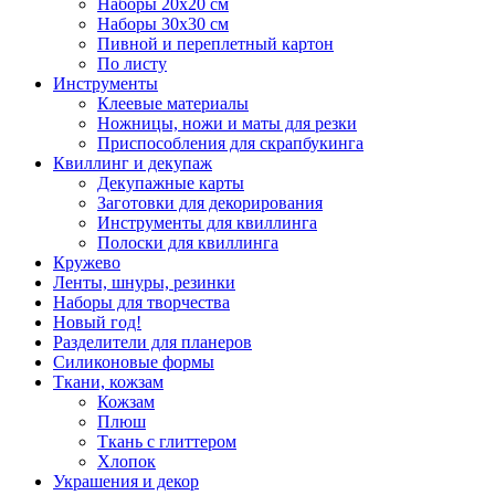
Наборы 20х20 см
Наборы 30х30 см
Пивной и переплетный картон
По листу
Инструменты
Клеевые материалы
Ножницы, ножи и маты для резки
Приспособления для скрапбукинга
Квиллинг и декупаж
Декупажные карты
Заготовки для декорирования
Инструменты для квиллинга
Полоски для квиллинга
Кружево
Ленты, шнуры, резинки
Наборы для творчества
Новый год!
Разделители для планеров
Силиконовые формы
Ткани, кожзам
Кожзам
Плюш
Ткань с глиттером
Хлопок
Украшения и декор