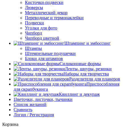
Кисточки-подвески
Люверсы
Металлический декор
Переводные и термонаклейки
Подвески
Уголки для фото
Чипборд
Чипборд цветной
Штампинг и эмбоссинг
Штампы
Штемпельные подушечки
Блоки для штампов
Силиконовые формы
Ленты, шнуры, резинки
Наборы для творчества
Разделители для планеров
Приспособления
для скрапбукинга
Квиллинг и декупаж
Цветочки, листочки, тычинки
Список желаний
Сравнить
Логин / Регистрация
Корзина