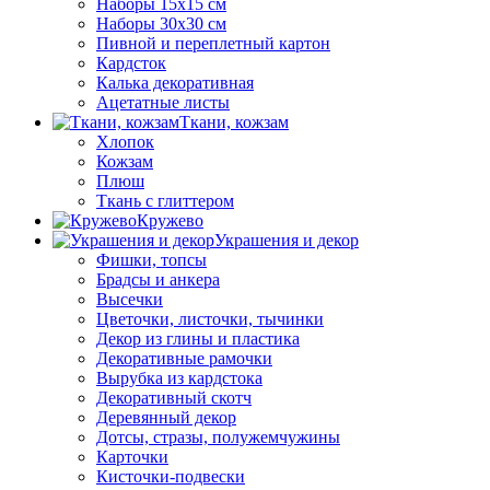
Наборы 15х15 см
Наборы 30х30 см
Пивной и переплетный картон
Кардсток
Калька декоративная
Ацетатные листы
Ткани, кожзам
Хлопок
Кожзам
Плюш
Ткань с глиттером
Кружево
Украшения и декор
Фишки, топсы
Брадсы и анкера
Высечки
Цветочки, листочки, тычинки
Декор из глины и пластика
Декоративные рамочки
Вырубка из кардстока
Декоративный скотч
Деревянный декор
Дотсы, стразы, полужемчужины
Карточки
Кисточки-подвески