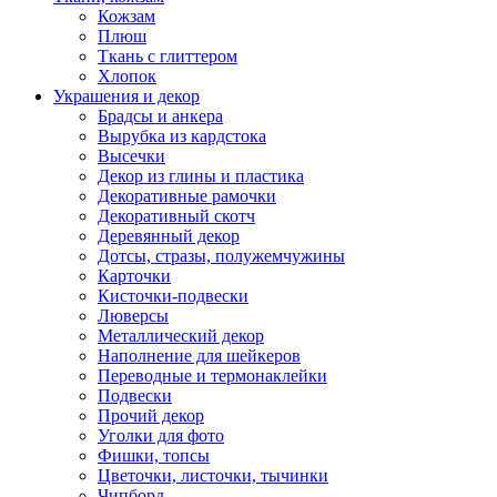
Кожзам
Плюш
Ткань с глиттером
Хлопок
Украшения и декор
Брадсы и анкера
Вырубка из кардстока
Высечки
Декор из глины и пластика
Декоративные рамочки
Декоративный скотч
Деревянный декор
Дотсы, стразы, полужемчужины
Карточки
Кисточки-подвески
Люверсы
Металлический декор
Наполнение для шейкеров
Переводные и термонаклейки
Подвески
Прочий декор
Уголки для фото
Фишки, топсы
Цветочки, листочки, тычинки
Чипборд