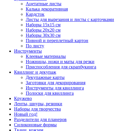
Ацетатные листы
Калька декоративная
Кардсток
Листы для вырезания и листы с карточками
Наборы 15х15 см
Наборы 20х20 см
Наборы 30х30 см
Пивной и переплетный картон
По листу
Инструменты
Клеевые материалы
Ножницы, ножи и маты для резки
Приспособления для скрапбукинга
Квиллинг и декупаж
Декупажные карты
Заготовки для декорирования
Инструменты для квиллинга
Полоски для квиллинга
Кружево
Ленты, шнуры, резинки
Наборы для творчества
Новый год!
Разделители для планеров
Силиконовые формы
Ткани, кожзам