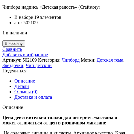
Чипборд надпись «Детская радость» (Craftstory)
В наборе 19 элементов
арт: 502109
1 в наличии
Количество
В корзину
товара
Сравнить
Чипборд
Добавить в избранное
надпись
Артикул:
502109
Категория:
Чипборд
Метки:
Детская тема
,
"Детская
Звездочки
,
Чип детский
радость"
Поделиться:
(Craftstory)
Описание
Детали
Отзывы (0)
Доставка и оплата
Описание
Цена действительна только для интернет-магазина и
может отличаться от цен в розничном магазине
Не содержит лигнина и кислоты. Архивное качество. Края