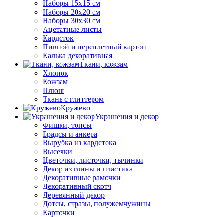
Наборы 15х15 см
Наборы 20х20 см
Наборы 30х30 см
Ацетатные листы
Кардсток
Пивной и переплетный картон
Калька декоративная
Ткани, кожзам
Хлопок
Кожзам
Плюш
Ткань с глиттером
Кружево
Украшения и декор
Фишки, топсы
Брадсы и анкера
Вырубка из кардстока
Высечки
Цветочки, листочки, тычинки
Декор из глины и пластика
Декоративные рамочки
Декоративный скотч
Деревянный декор
Дотсы, стразы, полужемчужины
Карточки